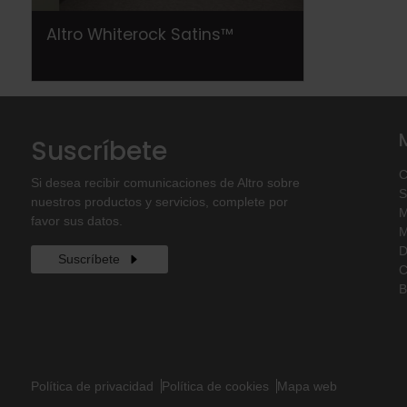
Altro Whiterock Satins™
Suscríbete
C
Si desea recibir comunicaciones de Altro sobre
S
nuestros productos y servicios, complete por
M
favor sus datos.
M
D
Suscríbete
C
B
Política de privacidad
Política de cookies
Mapa web