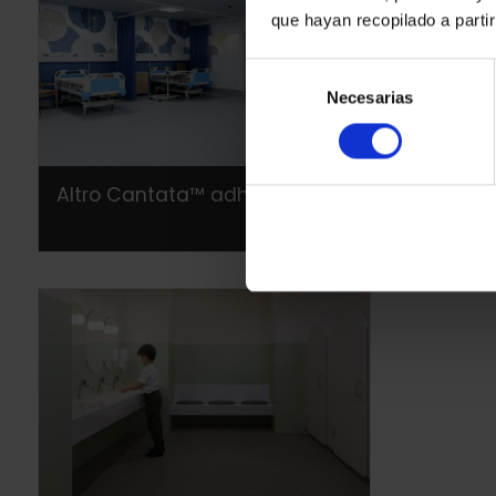
que hayan recopilado a parti
Selección
Necesarias
de
consentimiento
Altro Cantata™ adhesive‐free
Altro R