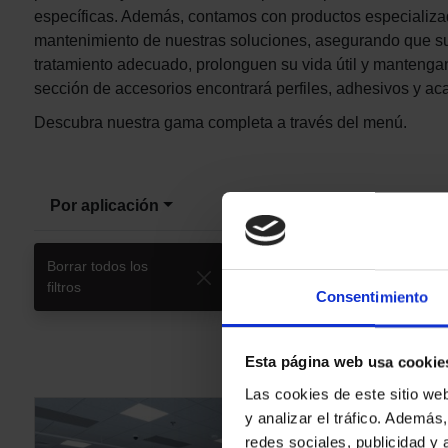
específicas. Además, contamos con productos especializa
mantenimiento de nuestras soluciones, asegurando que sus
tratamiento adecuado, prolonguen su vida útil y mantengan
sección de accesorios encontrará perfiles, adhesivos y a
Descubra nuestra gama completa a través del menú.
Por aplicación
Por LRV
Borrar todos los
Salas y áreas
filtros
clínicas
Consentimiento
Esta página web usa cookie
Las cookies de este sitio we
y analizar el tráfico. Ademá
redes sociales, publicidad y