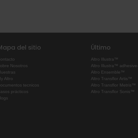
Mapa del sitio
Último
ontacto
Altro Illustra™
obre Nosotros
Altro Illustra™ adhesive
uestras
Altro Ensemble™
y Altro
Altro Transflor Artis™
ocumentos tecnicos
Altro Transflor Metris™
asos prácticos
Altro Transflor Sonis™
logs