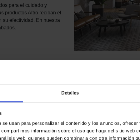
dos para el cuidado y
 productos Altro reciban el
 su efectividad. En nuestra
cabados.
Por prestación
Por tipo
Detalles
s
b se usan para personalizar el contenido y los anuncios, ofrecer
s, compartimos información sobre el uso que haga del sitio web 
 análisis web, quienes pueden combinarla con otra información q