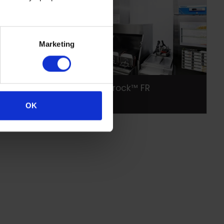
Marketing
Altro Whiterock™ FR
OK