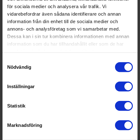
för sociala medier och analysera vår trafik. Vi
vidarebefordrar även sådana identifierare och annan
information från din enhet till de sociala medier och
annons- och analysföretag som vi samarbetar med.
Dessa kan i sin tur kombinera informationen med annan
information som du har tillhandahållit eller som de har
samlat in när du har använt deras tjänster.
Samtyckesval
Nödvändig
Broschyrer
Inställningar
Här kan du hitta inspiration eller information för ditt nästa
projekt. Våra broschyrer kan läsas online eller laddas ner.
Statistik
Marknadsföring