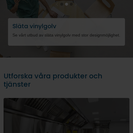
Previous
Next
Släta vinylgolv
R
Se vårt utbud av släta vinylgolv med stor designmöjlighet.
S
Utforska våra produkter och
tjänster