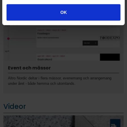
OK
Event och mässor
Altro Nordic deltar i flera mässor, evenemang och arrangemang
under året - både hemma och utomlands.
Videor