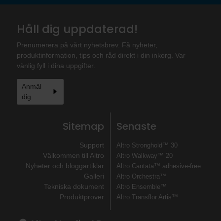
Håll dig uppdaterad!
Prenumerera på vårt nyhetsbrev. Få nyheter,
produktinformation, tips och råd direkt i din inkorg. Var
vänlig fyll i dina uppgifter.
Anmäl
dig
Sitemap
Senaste
Support
Altro Stronghold™ 30
Välkommen till Altro
Altro Walkway™ 20
Nyheter och bloggartiklar
Altro Cantata™ adhesive‐free
Galleri
Altro Orchestra™
Tekniska dokument
Altro Ensemble™
Produktprover
Altro Transflor Artis™