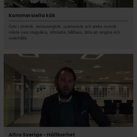
Kommersiella kök
Golv i storkök, restaurangkök, sjukhuskök och andra storkök
måste vara stegsäkra, slitstarka, hållbara, lätta att rengöra och
underhålla.
Altro Sverige - Hållbarhet