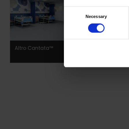
Consent
Necessary
Selection
Altro Cantata™
Altro St
adhesiv