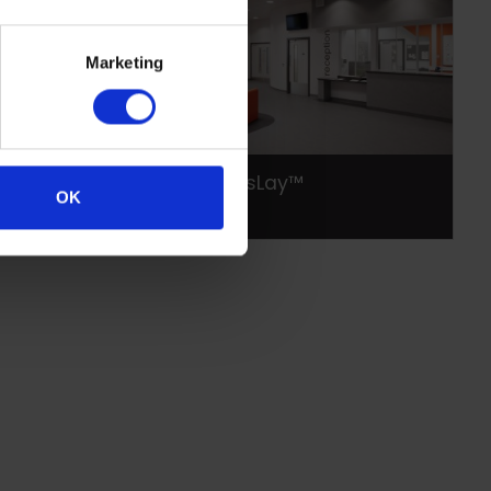
Marketing
–free
Altro XpressLay™
OK