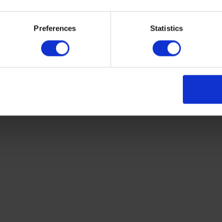
Preferences
Statistics
ronghold ™ 30
Altro Wood™ adhesive
e–free