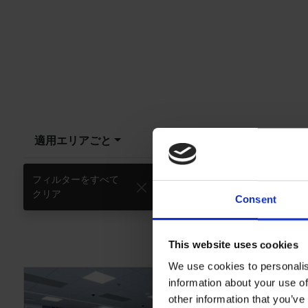
適用エリアごと
LRV
フィルターをすべて
接着剤不使用
クリア
Consent
This website uses cookies
We use cookies to personalis
information about your use of
other information that you’ve