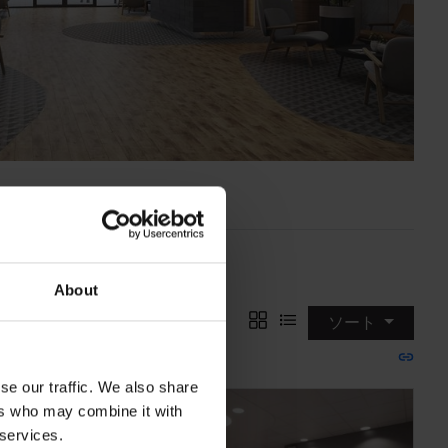
カラー
About
ソート
se our traffic. We also share
ers who may combine it with
 services.