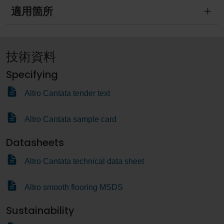
適用箇所
技術資料
Specifying
Altro Cantata tender text
Altro Cantata sample card
Datasheets
Altro Cantata technical data sheet
Altro smooth flooring MSDS
Sustainability