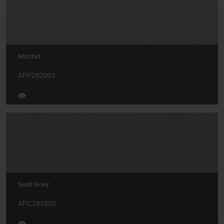
Mocha
AFP282003
Seal Grey
AFC281002