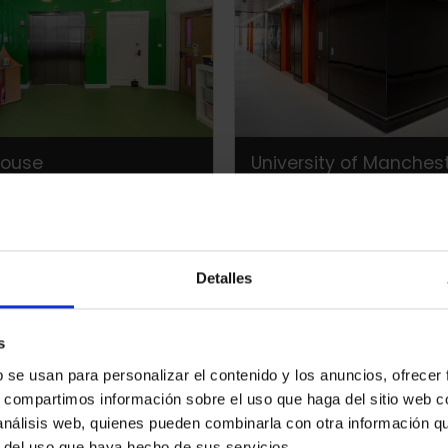
House
University of Manchest
Graphene Institute
Detalles
s
b se usan para personalizar el contenido y los anuncios, ofrecer
s, compartimos información sobre el uso que haga del sitio web 
 análisis web, quienes pueden combinarla con otra información q
r del uso que haya hecho de sus servicios.