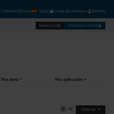
Contacto
Buscar
Spain
Cesta de muestras
MyAltro
Muestras
Transport floors
Por tema
Por aplicación
Ordenar