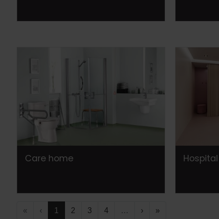
Care home
Hospital
«
‹
1
2
3
4
…
›
»