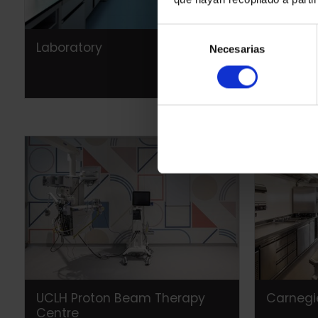
Selección
Laboratory
Bedroo
Necesarias
de
consentimiento
UCLH Proton Beam Therapy
Carnegi
Centre