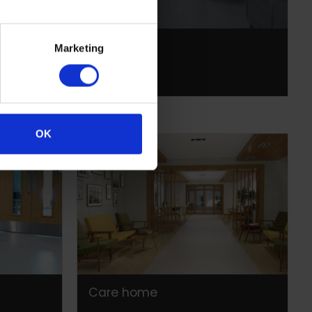
Kitchen
Marketing
OK
Care home