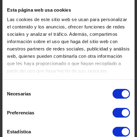
Farmhouse Oak
Esta página web usa cookies
TFWSA2204F
LRV 38
Las cookies de este sitio web se usan para personalizar
el contenido y los anuncios, ofrecer funciones de redes
sociales y analizar el tráfico. Además, compartimos
ver todas las muestras de 19 colors
información sobre el uso que haga del sitio web con
nuestros partners de redes sociales, publicidad y análisis
web, quienes pueden combinarla con otra información
que les haya proporcionado o que hayan recopilado a
partir del uso que haya hecho de sus servicios.
Información de producto
Selección
Necesarias
de
Información del producto y resumen técnico
consentimiento
Preferencias
Información del Aplicaciones y Garantía del producto
Estadística
Información técnica, de sostenibilidad y