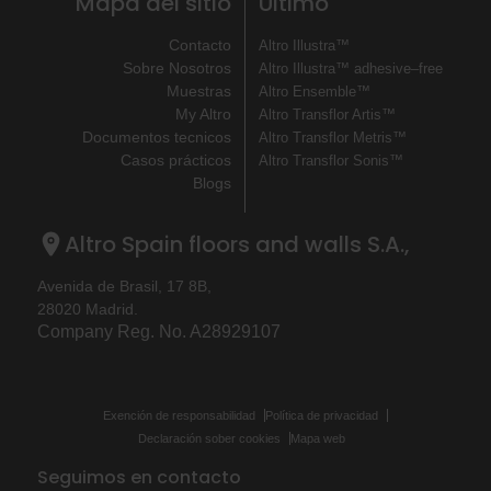
Mapa del sitio
Último
Contacto
Altro Illustra™
Sobre Nosotros
Altro Illustra™ adhesive–free
Muestras
Altro Ensemble™
My Altro
Altro Transflor Artis™
Documentos tecnicos
Altro Transflor Metris™
Casos prácticos
Altro Transflor Sonis™
Blogs
Altro Spain floors and walls S.A.,
Avenida de Brasil, 17 8B,
28020 Madrid.
Company Reg. No. A28929107
Exención de responsabilidad
Política de privacidad
Declaración sober cookies
Mapa web
Seguimos en contacto