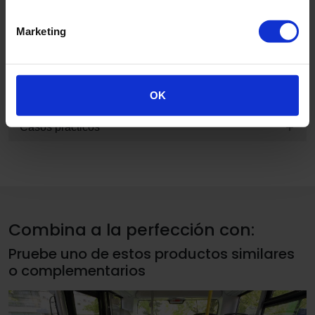
especificaciones
Marketing
BIM
Inspiración
OK
Casos prácticos
Combina a la perfección con:
Pruebe uno de estos productos similares
o complementarios