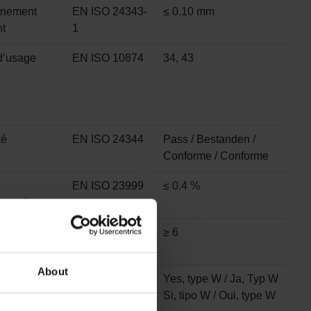
nnement
EN ISO 24343-
≤ 0.10 mm
t
1
d’usage
EN ISO 10874
34, 43
té
EN ISO 24344
Pass / Bestanden /
Conforme / Conforme
EN ISO 23999
≤ 0.4 %
onnelle
 à la lumière
EN ISO 105-
≥ 6
BO2
About
ce à la
ISO 4918
Yes, type W / Ja, Typ W
 roulettes
Si, tipo W / Oui, type W