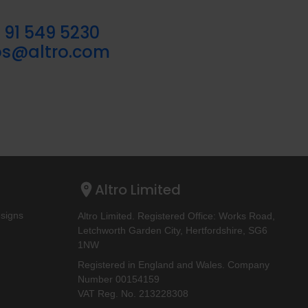
 91 549 5230
s@altro.com
Altro Limited
esigns
Altro Limited. Registered Office: Works Road,
Letchworth Garden City, Hertfordshire, SG6
1NW
Registered in England and Wales. Company
Number 00154159
VAT Reg. No. 213228308