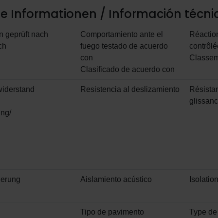
he Informationen / Información técni
n geprüft nach
Comportamiento ante el
Réactio
ch
fuego testado de acuerdo
contrôlé
con
Classem
Clasificado de acuerdo con
widerstand
Resistencia al deslizamiento
Résistan
glissan
ng/
derung
Aislamiento acústico
Isolatio
Tipo de pavimento
Type de