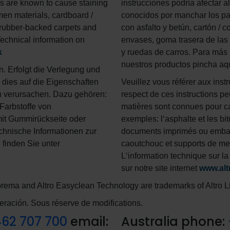
ls are known to cause staining
instrucciones podría afectar 
men materials, cardboard /
conocidos por manchar los pav
, rubber-backed carpets and
con asfalto y betún, cartón /
Technical information on
envases, goma trasera de las
k
y ruedas de carros. Para más
nuestros productos pincha aq
n. Erfolgt die Verlegung und
dies auf die Eigenschaften
Veuillez vous référer aux instr
n verursachen. Dazu gehören:
respect de ces instructions pe
Farbstoffe von
matières sont connues pour ca
it Gummirückseite oder
exemples: l‘asphalte et les bi
hnische Informationen zur
documents imprimés ou emball
finden Sie unter
caoutchouc et supports de me
L‘information technique sur la
sur notre site internet
www.altr
Suprema and Altro Easyclean Technology are trademarks of Altro L
teración. Sous réserve de modifications.
462 707 700
email:
Australia phone: