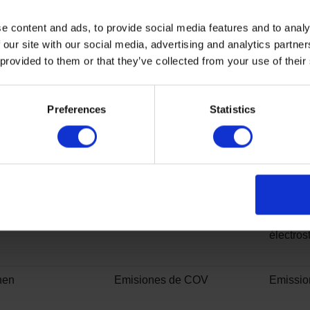
uppe
Abrasión
Résistan
e content and ads, to provide social media features and to analy
 our site with our social media, advertising and analytics partn
 provided to them or that they’ve collected from your use of their
Fleckenbeständigkeit
Resistencia a los productos
Résista
Preferences
Statistics
químicos
produit
Pavimento radiante
Conduct
zung
thermiq
hes
Caraterísticas eléctricas
Accumul
charges
électros
nen
Emisiones de COV
Emissi