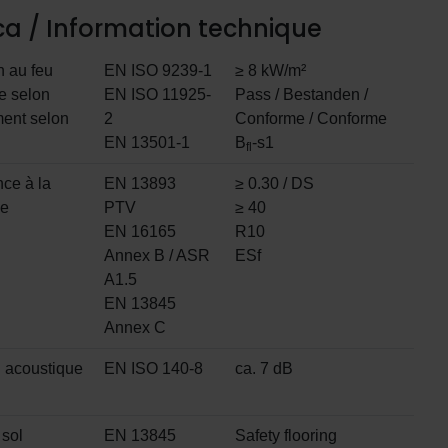
ca / Information technique
n au feu
EN ISO 9239-1
≥ 8 kW/m²
e selon
EN ISO 11925-
Pass / Bestanden /
ent selon
2
Conforme / Conforme
EN 13501-1
B
-s1
fl
ce à la
EN 13893
≥ 0.30 / DS
ce
PTV
≥ 40
EN 16165
R10
Annex B / ASR
ESf
A1.5
EN 13845
Annex C
n acoustique
EN ISO 140-8
ca. 7 dB
 sol
EN 13845
Safety flooring