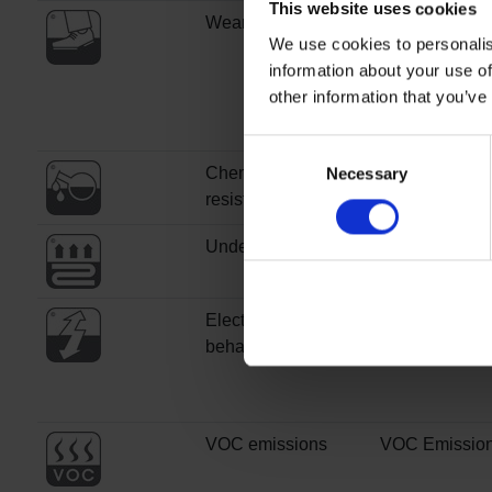
This website uses cookies
Wear resistance
Verschleißgr
We use cookies to personalis
information about your use of
other information that you’ve
Consent
Chemical
Chemikalien-/
Necessary
Selection
resistance
Under floor heating
Eignung für
Fußbodenhei
Electrical
Elektrostatisc
behaviours
Verhalten
VOC emissions
VOC Emissio