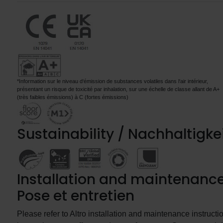
*Information sur le niveau d‘émission de substances volatiles dans l‘air intérieur,
présentant un risque de toxicité par inhalation, sur une échelle de classe allant de A+
(très faibles émissions) à C (fortes émissions)
Sustainability / Nachhaltigk
Installation and maintenance
Pose et entretien
Please refer to Altro installation and maintenance instructio