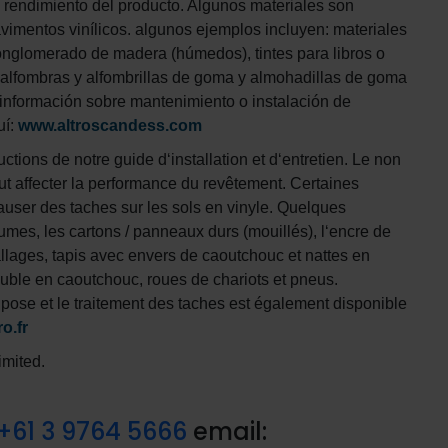
al rendimiento del producto. Algunos materiales son
imentos vinílicos. algunos ejemplos incluyen: materiales
 conglomerado de madera (húmedos), tintes para libros o
 alfombras y alfombrillas de goma y almohadillas de goma
 información sobre mantenimiento o instalación de
uí:
www.altroscandess.com
uctions de notre guide d‘installation et d‘entretien. Le non
ut affecter la performance du revêtement. Certaines
user des taches sur les sols en vinyle. Quelques
tumes, les cartons / panneaux durs (mouillés), l‘encre de
ages, tapis avec envers de caoutchouc et nattes en
uble en caoutchouc, roues de chariots et pneus.
 pose et le traitement des taches est également disponible
o.fr
imited.
+61 3 9764 5666
email: