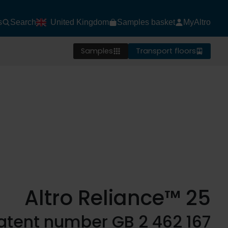
s
Search
United Kingdom
Samples basket
MyAltro
Samples
Transport floors
Altro Reliance™ 25
atent number GB 2 462 167