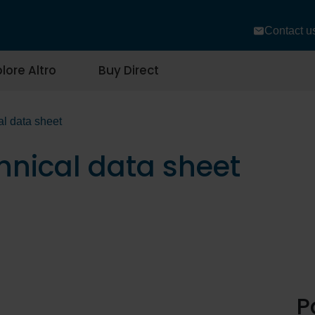
Contact u
lore Altro
Buy Direct
al data sheet
chnical data sheet
P