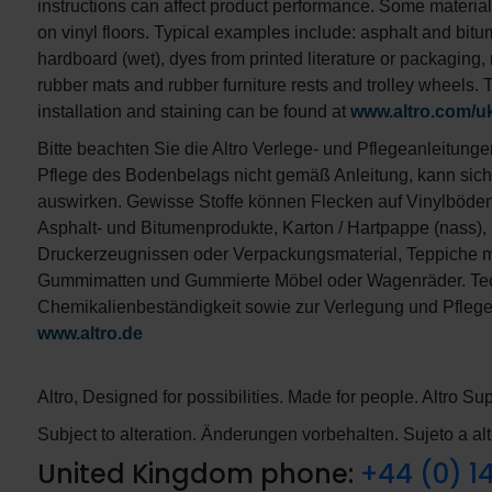
instructions can affect product performance. Some materia
on vinyl floors. Typical examples include: asphalt and bitu
hardboard (wet), dyes from printed literature or packaging
rubber mats and rubber furniture rests and trolley wheels. 
installation and staining can be found at
www.altro.com/u
Bitte beachten Sie die Altro Verlege- und Pflegeanleitunge
Pflege des Bodenbelags nicht gemäß Anleitung, kann sich 
auswirken. Gewisse Stoffe können Flecken auf Vinylböde
Asphalt- und Bitumenprodukte, Karton / Hartpappe (nass), 
Druckerzeugnissen oder Verpackungsmaterial, Teppiche m
Gummimatten und Gummierte Möbel oder Wagenräder. Tec
Chemikalienbeständigkeit sowie zur Verlegung und Pflege 
www.altro.de
Altro, Designed for possibilities. Made for people. Altro 
Subject to alteration. Änderungen vorbehalten. Sujeto a al
United Kingdom phone:
+44 (0) 1