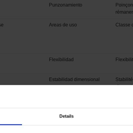
Punzonamiento
Poinço
rémanen
se
Areas de uso
Classe 
Flexibilidad
Flexibili
Estabilidad dimensional
Stabilité
dimensi
keit
Resistencia a la luz
Solidité
Details
gnung
Huellas de sillas de ruedas
Résistan
chaise à