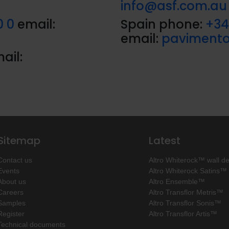
info@asf.com.au
0 0
email:
Spain phone:
+34
email:
pavimento
ail:
Sitemap
Latest
Contact us
Altro Whiterock™ wall d
Events
Altro Whiterock Satins™
About us
Altro Ensemble™
Careers
Altro Transflor Metris™
Samples
Altro Transflor Sonis™
Register
Altro Transflor Artis™
Technical documents