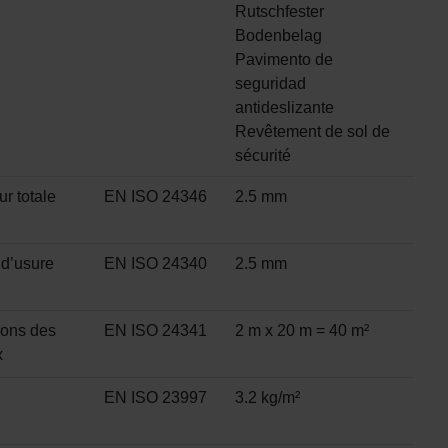
Rutschfester
Bodenbelag
Pavimento de
seguridad
antideslizante
Revêtement de sol de
sécurité
r totale
EN ISO 24346
2.5 mm
d’usure
EN ISO 24340
2.5 mm
ons des
EN ISO 24341
2 m x 20 m = 40 m²
x
EN ISO 23997
3.2 kg/m²