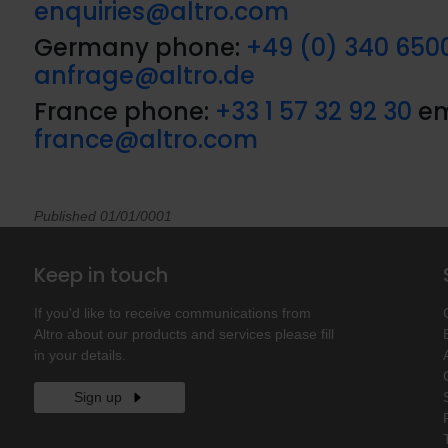
enquiries@altro.com
Germany phone:
+49 (0) 340 650
anfrage@altro.de
France phone:
+33 1 57 32 92 30
em
france@altro.com
Published 01/01/0001
Keep in touch
If you'd like to receive communications from
Altro about our products and services please fill
in your details.
Sign up