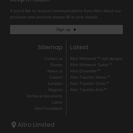
If you'd like to receive communications from Altro about our
products and services please fill in your details.
Sign up
Sitemap
Latest
Contact us
Altro Whiterock™ wall designs
Events
Altro Whiterock Satins™
About us
Altro Ensemble™
Careers
Altro Transflor Metris™
Samples
Altro Transflor Sonis™
Register
Altro Transflor Artis™
Technical documents
Latest
Altro Foundation
Altro Limited