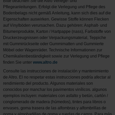
Bitte beachten Sie die Altro Verlege- und
Pflegeanleitungen. Erfolgt die Verlegung und Pflege des
Bodenbelags nicht gemäß Anleitung, kann sich dies auf die
Eigenschaften auswirken. Gewisse Stoffe können Flecken
auf Vinylböden verursachen. Dazu gehören: Asphalt- und
Bitumenprodukte, Karton / Hartpappe (nass), Farbstoffe von
Druckerzeugnissen oder Verpackungsmaterial, Teppiche
mit Gummirückseite oder Gummimatten und Gummierte
Möbel oder Wagenräder. Technische Informationen zur
Chemikalienbeständigkeit sowie zur Verlegung und Pflege
finden Sie unter
www.altro.de
Consulte las instrucciones de instalación y mantenimiento
de Altro. El no respetar estas instrucciones podría afectar al
rendimiento del producto. Algunos materiales son
conocidos por manchar los pavimentos vinílicos. algunos
ejemplos incluyen: materiales con asfalto y betún, cartón /
conglomerado de madera (húmedos), tintes para libros o
envases, goma trasera de las alfombras y alfombrillas de
goma y almohadillas de goma y ruedas de carros. Para más