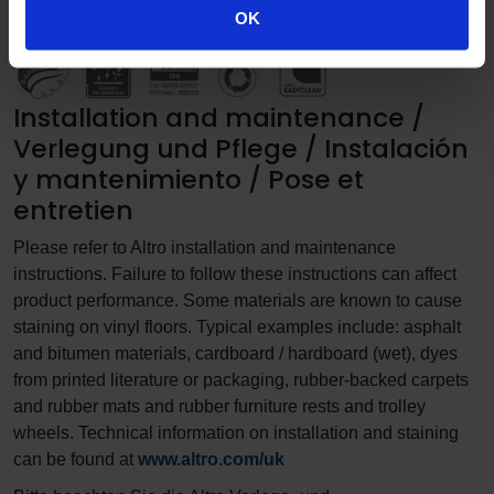
durable
OK
Installation and maintenance /
Verlegung und Pflege / Instalación
y mantenimiento / Pose et
entretien
Please refer to Altro installation and maintenance
instructions. Failure to follow these instructions can affect
product performance. Some materials are known to cause
staining on vinyl floors. Typical examples include: asphalt
and bitumen materials, cardboard / hardboard (wet), dyes
from printed literature or packaging, rubber-backed carpets
and rubber mats and rubber furniture rests and trolley
wheels. Technical information on installation and staining
can be found at
www.altro.com/uk