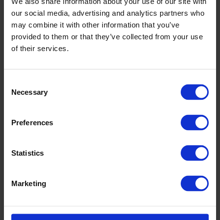
We also share information about your use of our site with
our social media, advertising and analytics partners who
may combine it with other information that you’ve
provided to them or that they’ve collected from your use
of their services.
*Information sur le niveau
Consent
d‘émission de substances
Necessary
Selection
volatiles dans l‘air intérieur,
présentant un risque de
toxicité par inhalation, sur
une échelle de classe allant
Preferences
de A+ (très faibles
émissions) à C (fortes
émissions)
Statistics
Marketing
Sustainability / Nachhaltigkeit /
Sostenibilidad / Développement