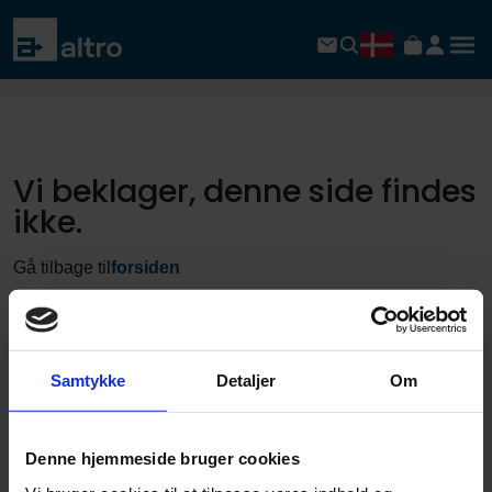
Vi beklager, denne side findes
ikke.
Gå tilbage til
forsiden
Samtykke
Detaljer
Om
Denne hjemmeside bruger cookies