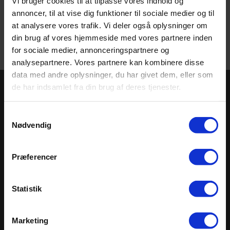
Vi bruger cookies til at tilpasse vores indhold og
annoncer, til at vise dig funktioner til sociale medier og til
at analysere vores trafik. Vi deler også oplysninger om
din brug af vores hjemmeside med vores partnere inden
for sociale medier, annonceringspartnere og
analysepartnere. Vores partnere kan kombinere disse
data med andre oplysninger, du har givet dem, eller som
de har indsamlet fra din brug af deres tjenester.
Få seneste nyt!
Samtykkevalg
Hold dig opdateret. Tilmeld dig vores nyhedsbrev og
Nødvendig
få de seneste nyheder fra Altro direkte i indbakken.
Tilmeld dig her
Præferencer
Sitemap
Seneste
Statistik
Kontakt os
Altro Stronghold™ 30
Om os
Altro Walkway™ 20
Marketing
Prøvekort
Altro Cantata™ adhesive‐free