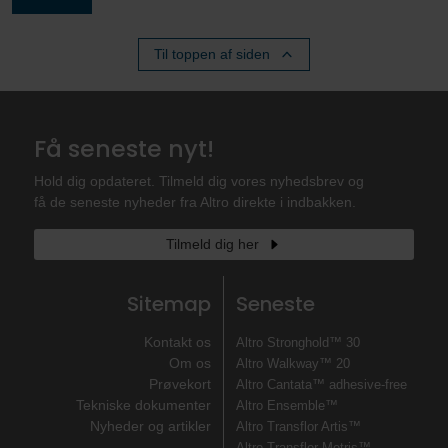
Til toppen af ​​siden
Få seneste nyt!
Hold dig opdateret. Tilmeld dig vores nyhedsbrev og
få de seneste nyheder fra Altro direkte i indbakken.
Tilmeld dig her
Sitemap
Seneste
Kontakt os
Altro Stronghold™ 30
Om os
Altro Walkway™ 20
Prøvekort
Altro Cantata™ adhesive‐free
Tekniske dokumenter
Altro Ensemble™
Nyheder og artikler
Altro Transflor Artis™
Altro Transflor Metris™