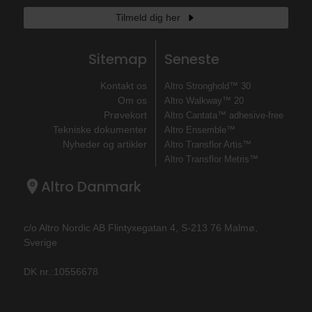
Tilmeld dig her
Sitemap
Seneste
Kontakt os
Altro Stronghold™ 30
Om os
Altro Walkway™ 20
Prøvekort
Altro Cantata™ adhesive‐free
Tekniske dokumenter
Altro Ensemble™
Nyheder og artikler
Altro Transflor Artis™
Altro Transflor Metris™
Altro Danmark
c/o Altro Nordic AB Flintyxegatan 4, S-213 76 Malmø,
Sverige
DK nr.:10556678