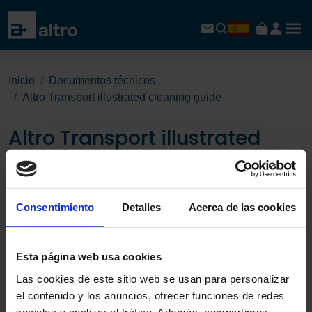
Inicio
Documentos técnicos
Altro Transport illustrated cleaning guide
Altro Transport illustrated
cleaning guide
Download PDF
Consentimiento
Detalles
Acerca de las cookies
Esta página web usa cookies
Las cookies de este sitio web se usan para personalizar
el contenido y los anuncios, ofrecer funciones de redes
sociales y analizar el tráfico. Además, compartimos