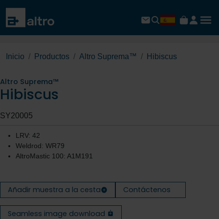
Inicio
Productos
Altro Suprema™
Hibiscus
Altro Suprema™
Hibiscus
SY20005
LRV: 42
Weldrod: WR79
AltroMastic 100: A1M191
Añadir muestra a la cesta
Contáctenos
Seamless image download