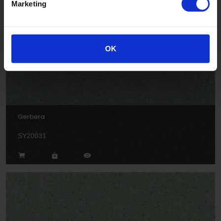
Marketing
SY20028
OK
Gerbera
SY20031