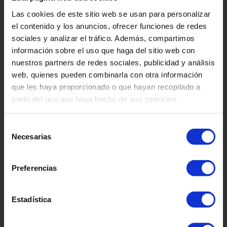
Las cookies de este sitio web se usan para personalizar
el contenido y los anuncios, ofrecer funciones de redes
sociales y analizar el tráfico. Además, compartimos
información sobre el uso que haga del sitio web con
nuestros partners de redes sociales, publicidad y análisis
web, quienes pueden combinarla con otra información
que les haya proporcionado o que hayan recopilado a
Cardoon
partir del uso que haya hecho de sus servicios.
SYI20003
Selección
Necesarias
de
consentimiento
Preferencias
Estadística
Sorrel