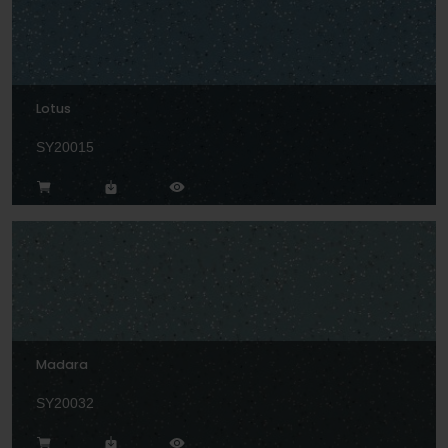
Lotus
SY20015
Madara
SY20032