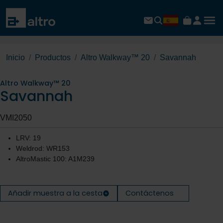
Inicio
Productos
Altro Walkway™ 20
Savannah
Altro Walkway™ 20
Savannah
VMI2050
LRV: 19
Weldrod: WR153
AltroMastic 100: A1M239
Añadir muestra a la cesta
Contáctenos