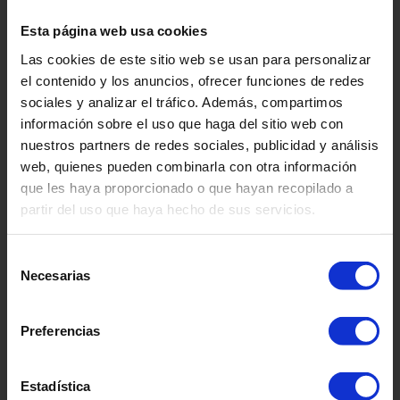
Esta página web usa cookies
Whale
Las cookies de este sitio web se usan para personalizar
el contenido y los anuncios, ofrecer funciones de redes
VMI2054
sociales y analizar el tráfico. Además, compartimos
información sobre el uso que haga del sitio web con
nuestros partners de redes sociales, publicidad y análisis
web, quienes pueden combinarla con otra información
que les haya proporcionado o que hayan recopilado a
partir del uso que haya hecho de sus servicios.
Selección
Necesarias
de
Coal
consentimiento
VMI2058
Preferencias
Estadística