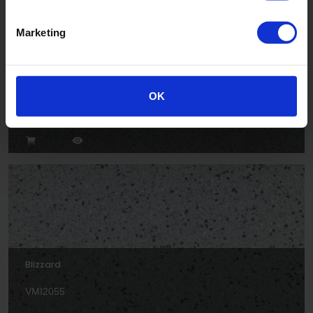
Marketing
Cloud
OK
VM2014
Blizzard
VMI2055