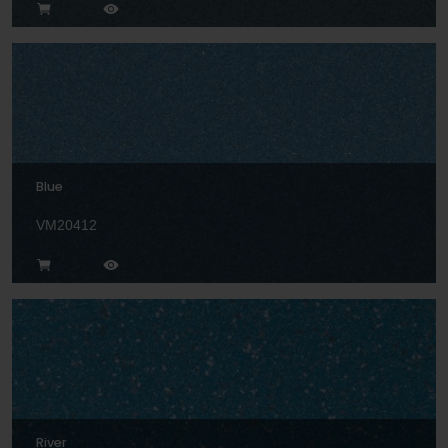
Blue
VM20412
River