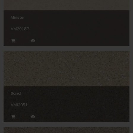
Minster
VM2018P
Sand
VMI2051