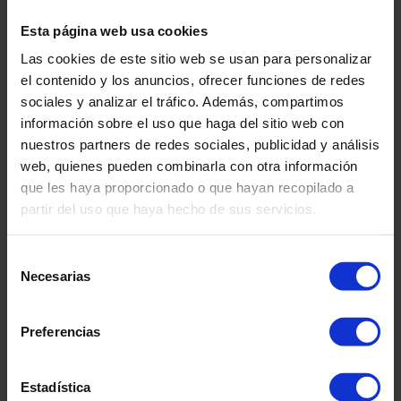
y resiste las altas temperaturas típicas de una sala
Esta página web usa cookies
húmeda.
AltroFix W157
está recomendado sólo para
superficies absorbentes tipo placas de cartón-yeso por
Las cookies de este sitio web se usan para personalizar
lo que, si utiliza este adhesivo sobre superficies
el contenido y los anuncios, ofrecer funciones de redes
impermeables como baldosas de cerámica, Altro
sociales y analizar el tráfico. Además, compartimos
Whiterock no se pegará correctamente. Si desea más
información sobre el uso que haga del sitio web con
información sobre cómo preparar, mezclar y aplicar
nuestros partners de redes sociales, publicidad y análisis
adhesivos de Altro a nuestras láminas de revestimiento
web, quienes pueden combinarla con otra información
de paredes,
consulte nuestra guía de instalación
.
que les haya proporcionado o que hayan recopilado a
partir del uso que haya hecho de sus servicios.
11.
Replanteo
Selección
Necesarias
Altro Whiterock debe instalarse sobre una superficie
de
resistente, seca y limpia de contaminantes.
Consulte
consentimiento
nuestro vídeo
sobre cómo hacer el replanteo de su
Preferencias
instalación.
Estadística