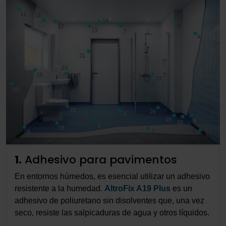
11
12
14
8
17
13
7
4
21
23
18
22
10
20
24
2
16
6
15
3
19
1
5
9
1.
Adhesivo para pavimentos
En entornos húmedos, es esencial utilizar un adhesivo
resistente a la humedad.
AltroFix A19 Plus
es un
adhesivo de poliuretano sin disolventes que, una vez
seco, resiste las salpicaduras de agua y otros líquidos.