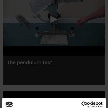
▶
The pendulum test