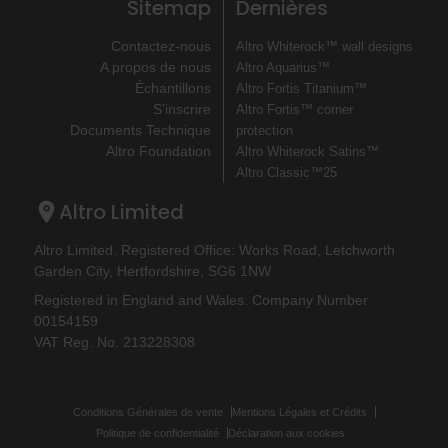
Sitemap
Dernières
Contactez-nous
Altro Whiterock™ wall designs
A propos de nous
Altro Aquarius™
Échantillons
Altro Fortis Titanium™
S'inscrire
Altro Fortis™ corner
Documents Technique
protection
Altro Foundation
Altro Whiterock Satins™
Altro Classic™25
Altro Limited
Altro Limited. Registered Office: Works Road, Letchworth
Garden City, Hertfordshire, SG6 1NW
Registered in England and Wales. Company Number
00154159
VAT Reg. No. 213228308
Conditions Générales de vente
Mentions Légales et Crédits
Politique de confidentialité
Déclaration aux cookies