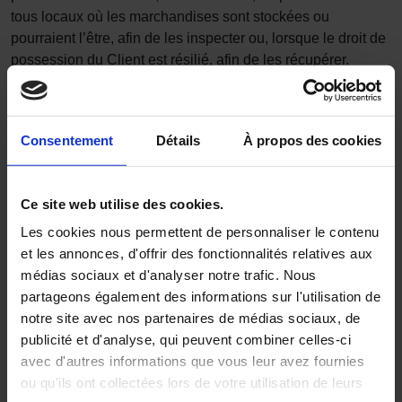
tous locaux où les marchandises sont stockées ou
pourraient l’être, afin de les inspecter ou, lorsque le droit de
possession du Client est résilié, afin de les récupérer.
9. DÉFAILLANCE OU INSOLVABILITÉ
9.1 Si Altro ou le Client :
Consentement
Détails
À propos des cookies
9.1.1 enfreint à tout Contrat sans que la partie coupable n’y
ait porté remède au bout de 21 jours suivant la réception
Ce site web utilise des cookies.
d’une notification écrite de l’autre partie ;
Les cookies nous permettent de personnaliser le contenu
et les annonces, d'offrir des fonctionnalités relatives aux
9.1.2 passe ou propose de passer un compromis avec ses
médias sociaux et d'analyser notre trafic. Nous
créanciers ;
partageons également des informations sur l'utilisation de
notre site avec nos partenaires de médias sociaux, de
9.1.3 commet un acte de faillite quelconque ;
publicité et d'analyse, qui peuvent combiner celles-ci
avec d'autres informations que vous leur avez fournies
9.1.4 fait l’objet de toute résolution ou demande de
ou qu'ils ont collectées lors de votre utilisation de leurs
liquidation de l’entreprise (autre qu’à des fins de fusion ou