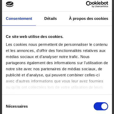
*
Prénom:
Consentement
Détails
À propos des cookies
*
Nom:
Ce site web utilise des cookies.
Nom de la société:
Les cookies nous permettent de personnaliser le contenu
et les annonces, d'offrir des fonctionnalités relatives aux
Intitulé du poste:
médias sociaux et d'analyser notre trafic. Nous
partageons également des informations sur l'utilisation de
notre site avec nos partenaires de médias sociaux, de
Type d'entreprise:
publicité et d'analyse, qui peuvent combiner celles-ci
avec d'autres informations que vous leur avez fournies
ou qu'ils ont collectées lors de votre utilisation de leurs
Numéro de téléphone:
services.
Sélection
*
Adresse e-mail:
Nécessaires
du
consentement