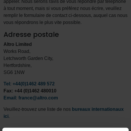
appeler. Nous serons ravis de vous répondre par téléphone
à tout moment, mais si vous préférez nous écrire, veuillez
remplir le formulaire de contact ci-dessous, auquel cas nous
vous répondrons le plus vite possible.
Adresse postale
Altro Limited
Works Road,
Letchworth Garden City,
Hertfordshire,
SG6 1NW
Tel: +44(0)1462 489 572
Fax: +44 (0)1462 480010
Email: france@altro.com
Veuillez-trouvez une liste de nos
bureaux internationaux
ici
.