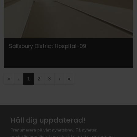
Salisbury District Hospital-09
«
‹
1
2
3
›
»
Håll dig uppdaterad!
Prenumerera på vårt nyhetsbrev. Få nyheter,
produktinformation, tips och råd direkt i din inkorg. Var