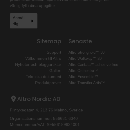
vänlig fyll i dina uppgifter.
Anmäl
dig
Sitemap
Senaste
Support
Altro Stronghold™ 30
Välkommen till Altro
Altro Walkway™ 20
Nyheter och bloggartiklar
Altro Cantata™ adhesive‐free
Galleri
Altro Orchestra™
Tekniska dokument
Altro Ensemble™
Produktprover
Altro Transflor Artis™
Altro Nordic AB
Flintyxegatan 4, 213 76 Malmö, Sverige
Organisationsnummer: 556681-6340
Momsnummer/VAT: SE556189634001