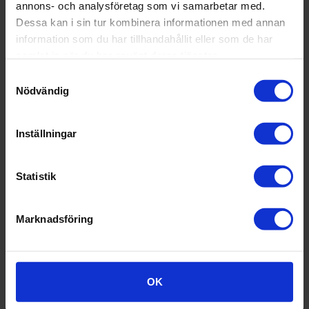
annons- och analysföretag som vi samarbetar med.
Dessa kan i sin tur kombinera informationen med annan
information som du har tillhandahållit eller som de har
samlat in när du har använt deras tjänster.
Samtyckesval
Danish Crown Horsens, Danmark
Nödvändig
Inställningar
Statistik
Marknadsföring
OK