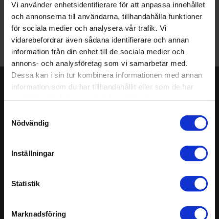
Vi använder enhetsidentifierare för att anpassa innehållet
och annonserna till användarna, tillhandahålla funktioner
för sociala medier och analysera vår trafik. Vi
vidarebefordrar även sådana identifierare och annan
information från din enhet till de sociala medier och
annons- och analysföretag som vi samarbetar med.
Dessa kan i sin tur kombinera informationen med annan
information som du har tillhandahållit eller som de har
Håll dig uppdaterad!
samlat in när du har använt deras tjänster.
Prenumerera på vårt nyhetsbrev. Få nyheter,
Samtyckesval
produktinformation, tips och råd direkt i din inkorg. Var
Nödvändig
vänlig fyll i dina uppgifter.
Anmäl
Inställningar
dig
Statistik
Sitemap
Senaste
Support
Altro Stronghold™ 30
Marknadsföring
Välkommen till Altro
Altro Walkway™ 20