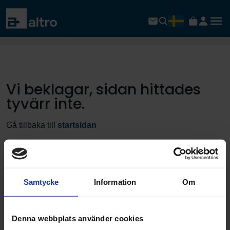
Vi beklagar, sidan hittades
tyvärr inte.
Gå tillbaka till
startsidan
Samtycke
Information
Om
Denna webbplats använder cookies