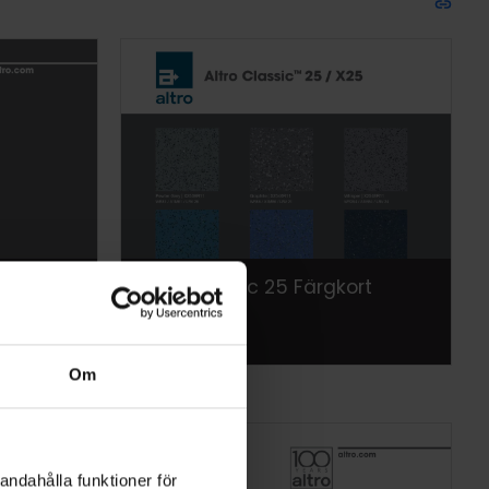
e-free
Altro Classic 25 Färgkort
Om
andahålla funktioner för