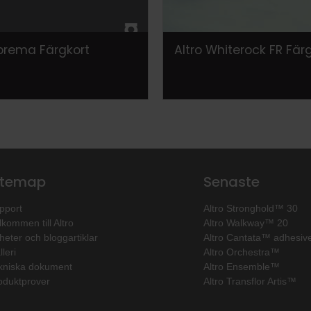
uprema Färgkort
Altro Whiterock FR Fär
itemap
Senaste
pport
Altro Stronghold™ 30
lkommen till Altro
Altro Walkway™ 20
heter och bloggartiklar
Altro Cantata™ adhesive
leri
Altro Orchestra™
kniska dokument
Altro Ensemble™
oduktprover
Altro Transflor Artis™