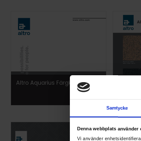
Altro Aquarius Färgkort
Altro At
Samtycke
Denna webbplats använder 
Vi använder enhetsidentifierar