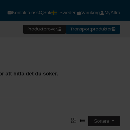
Kontakta oss
Sök
Sweden
Varukorg
MyAltro
Produktprover
Transportprodukter
r att hitta det du söker.
Sortera