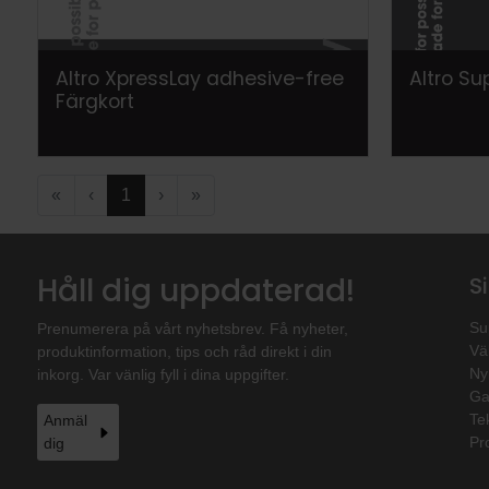
Altro XpressLay adhesive-free
Altro S
Färgkort
«
‹
1
›
»
Håll dig uppdaterad!
S
Su
Prenumerera på vårt nyhetsbrev. Få nyheter,
Vä
produktinformation, tips och råd direkt i din
Ny
inkorg. Var vänlig fyll i dina uppgifter.
Gal
Te
Anmäl
Pr
dig