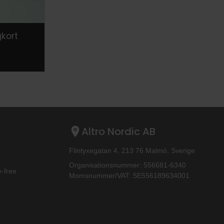
gkort
Altro Nordic AB
Flintyxegatan 4, 213 76 Malmö, Sverige
Organisationsnummer: 556681-6340
‐free
Momsnummer/VAT: SE556189634001