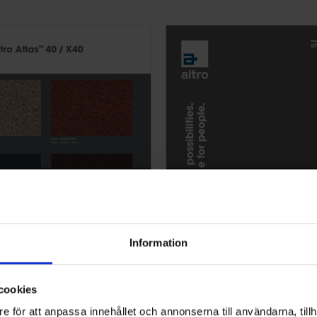
las 40 Färgkort
Altro Cantata adhesiv
Färgkort
Information
cookies
e för att anpassa innehållet och annonserna till användarna, tillh