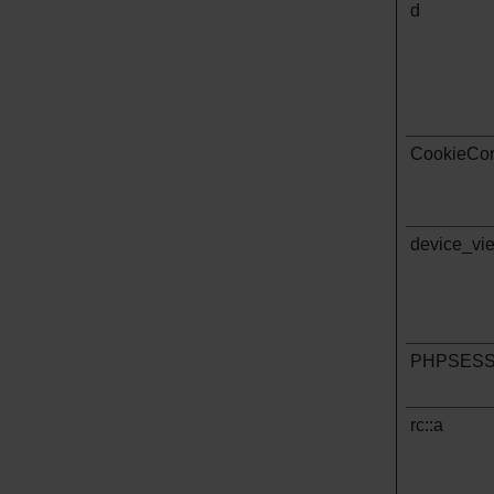
d
CookieCon
device_vi
PHPSESS
rc::a