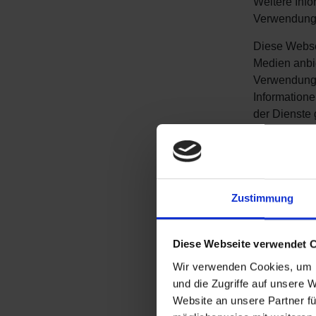
Weitere Info
Verwendung f
Diese Webse
Medien anbie
Verwendung 
Informatione
der Dienste
Cookies sind
Laut Gesetz 
alle anderen
Zustimmung
Diese Seite 
erscheinen.
Diese Webseite verwendet 
Wir verwenden Cookies, um I
Sie können I
und die Zugriffe auf unsere 
Website an unsere Partner fü
Erfahren Sie