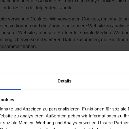
rmationen über die Art von First- und Third-Party-Cookies, die 
inden Sie in der folgenden Tabelle:
ite verwendet Cookies. Wir verwenden Cookies, um Inhalte und 
ten zu können und die Zugriffe auf unsere Website zu analysie
unserer Website an unsere Partner für soziale Medien, Werbun
n möglicherweise mit weiteren Daten zusammen, die Sie ihnen 
 gesammelt haben.
 kleine Textdateien, die von Webseiten verwendet werden, um di
können wir Cookies auf Ihrem Gerät speichern, wenn diese für 
 Cookie-Typen benötigen wir Ihre Erlaubnis.
Details
verwendet unterschiedliche Cookie-Typen. Einige Cookies werden
Cookies
nhalte und Anzeigen zu personalisieren, Funktionen für soziale
hre Einwilligung jederzeit von der Cookie-Erklärung auf unsere
Website zu analysieren. Außerdem geben wir Informationen zu I
r soziale Medien, Werbung und Analysen weiter. Unsere Partner
 in unserer Datenschutzrichtlinie mehr darüber, wer wir sind, w