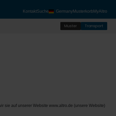
Kontakt
Suche
Germany
Musterkorb
MyAltro
Muster
Transport
r sie auf unserer Website www.altro.de (unsere Website)