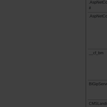
.AspNetCor
#
.AspNetCo
__cf_bm
BIGipServe
CMSLandi