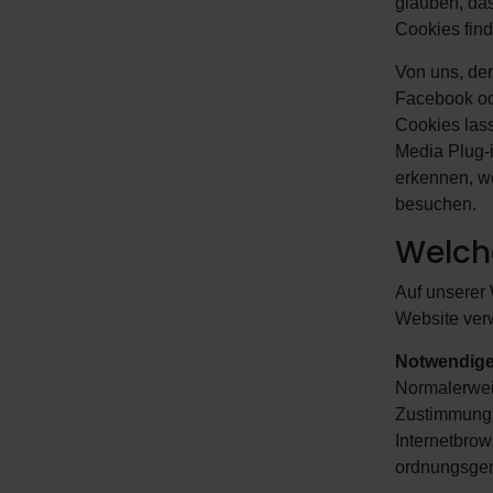
glauben, das
Cookies find
Von uns, der
Facebook ode
Cookies lass
Media Plug-i
erkennen, w
besuchen.
Welch
Auf unserer
Website verw
Notwendige
Normalerwei
Zustimmung v
Internetbrow
ordnungsgem