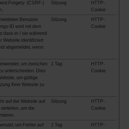
quest Forgery- (CSRF-)
Sitzung
HTTP-
n.
Cookie
emeldeten Benutzer.
Sitzung
HTTP-
ungs-ID wird mit dem
Cookie
o dass er / sie während
 Website identifiziert
wird abgemeldet, wenn
verwendet, um zwischen
1 Tag
HTTP-
u unterscheiden. Dies
Cookie
e Website, um gültige
tzung Ihrer Website zu
r auf der Website auf
Sitzung
HTTP-
verteilen, um die
Cookie
imieren.
enutzt, um Fehler auf
1 Tag
HTTP-