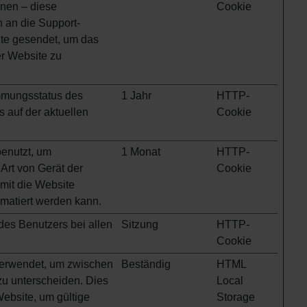
nnen – diese
Cookie
 an die Support-
ite gesendet, um das
er Website zu
mmungsstatus des
1 Jahr
HTTP-
s auf der aktuellen
Cookie
enutzt, um
1 Monat
HTTP-
 Art von Gerät der
Cookie
mit die Website
matiert werden kann.
des Benutzers bei allen
Sitzung
HTTP-
Cookie
verwendet, um zwischen
Beständig
HTML
u unterscheiden. Dies
Local
e Website, um gültige
Storage