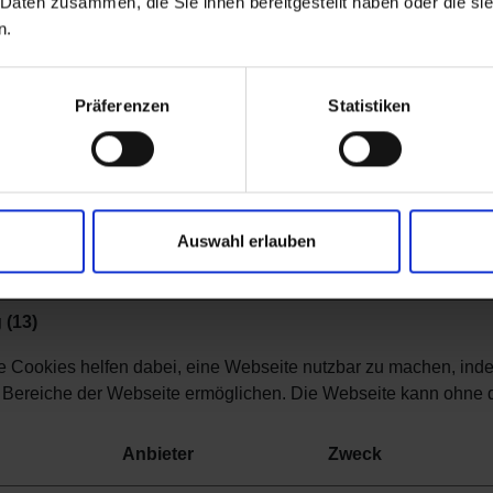
 Daten zusammen, die Sie ihnen bereitgestellt haben oder die s
ogene Daten verarbeiten.
n.
Sie Ihre Einwilligungs-ID und das Datum an, wenn Sie uns bezüg
Präferenzen
Statistiken
igung trifft auf die folgenden Domains zu: www.altro.com/de/
r Zustand: Ablehnen.
g ändern
Auswahl erlauben
Erklärung wurde das letzte Mal am 28/07/2026 von
Cookiebot
a
 (13)
 Cookies helfen dabei, eine Webseite nutzbar zu machen, indem
 Bereiche der Webseite ermöglichen. Die Webseite kann ohne die
Anbieter
Zweck