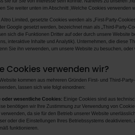
s sie für Sie von Interesse sein könnte. Näheres zu unseren ‚notw
en Sie weiter unten im Abschnitt ‚Welche Cookies verwenden wi
 Altro Limited, gesetzte Cookies werden als „First-Party-Cooki
r Google gesetzt werden, bezeichnet man als „Third-Party-Cook
en sich die Funktionen Dritter auf oder durch unsere Website be
ns, interaktive Inhalte und Analytik). Unternehmen, die diese 
enn Sie ihn verwenden, um unsere Website zu besuchen, oder
e Cookies verwenden wir?
 Website kommen aus mehreren Gründen First- und Third-Party-C
enden, lassen sich wie folgt einordnen:
 oder wesentliche Cookies:
Einige Cookies sind aus technisc
se benötigen wir Ihre Zustimmung zur Verwendung von Cookies
erwenden, da sie für den Betrieb unserer Website unerlässlich
ser oder die Einstellungen Ihres Betriebssystems deaktivieren,
äß funktionieren.