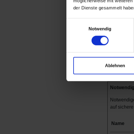
möglicherweise mit weiteren
personenbez
der Dienste gesammelt habe
Bitte geben 
Einwilligungsauswahl
Notwendig
Ihre Einwill
Ihr aktuelle
Einwilligun
Ablehnen
Die Cookie-
Notwendig
Notwendige
auf sichere
Name