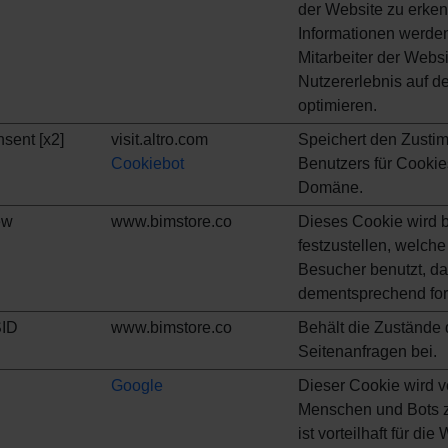
der Website zu erke
Informationen werden
Mitarbeiter der Webs
Nutzererlebnis auf d
optimieren.
sent [x2]
visit.altro.com
Speichert den Zusti
Cookiebot
Benutzers für Cookie
Domäne.
ew
www.bimstore.co
Dieses Cookie wird b
festzustellen, welche
Besucher benutzt, da
dementsprechend for
ID
www.bimstore.co
Behält die Zustände 
Seitenanfragen bei.
Google
Dieser Cookie wird 
Menschen und Bots z
ist vorteilhaft für di