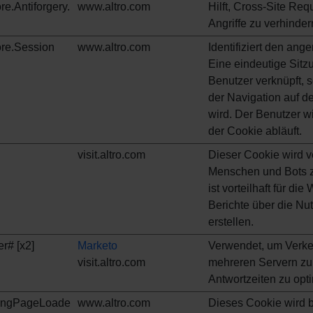
e.Antiforgery.
www.altro.com
Hilft, Cross-Site Re
Angriffe zu verhinder
re.Session
www.altro.com
Identifiziert den ang
Eine eindeutige Sitz
Benutzer verknüpft, s
der Navigation auf der
wird. Der Benutzer 
der Cookie abläuft.
visit.altro.com
Dieser Cookie wird 
Menschen und Bots z
ist vorteilhaft für di
Berichte über die Nu
erstellen.
r# [x2]
Marketo
Verwendet, um Verkeh
visit.altro.com
mehreren Servern zu 
Antwortzeiten zu opt
ngPageLoade
www.altro.com
Dieses Cookie wird b