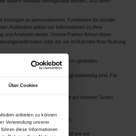
über unsere Website bereitgestellt werden, und deren
Anzeigen zu personalisieren, Funktionen für soziale
ren. Außerdem geben wir Informationen zu Ihrer
g und Analysen weiter. Unsere Partner führen diese
bereitgestellt haben oder die sie im Rahmen Ihrer Nutzung
e Benutzererfahrung effizienter zu gestalten.
den Betrieb dieser Seite unbedingt notwendig sind. Für
Über Cookies
 von Drittparteien platziert, die auf unseren Seiten
 Medien anbieten zu können
r Website ändern oder widerrufen.
hrer Verwendung unserer
 führen diese Informationen
ie Sie uns kontaktieren können und wie wir