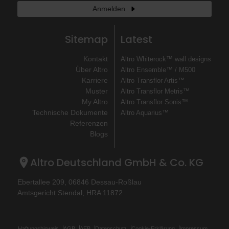
Anmelden
Sitemap
Latest
Kontakt
Altro Whiterock™ wall designs
Über Altro
Altro Ensemble™ / M500
Karriere
Altro Transflor Artis™
Muster
Altro Transflor Metris™
My Altro
Altro Transflor Sonis™
Technische Dokumente
Altro Aquarius™
Referenzen
Blogs
Altro Deutschland GmbH & Co. KG
Ebertallee 209, 06846 Dessau-Roßlau
Amtsgericht Stendal, HRA 11872
Haftungshinweis
AGB
AEB
Datenschutz
Cookie-Erklärung
Impressum