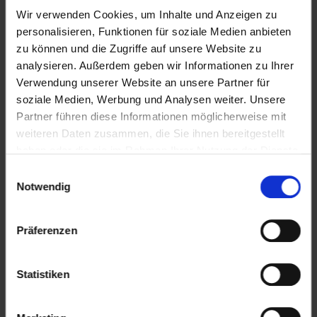
Wir verwenden Cookies, um Inhalte und Anzeigen zu
personalisieren, Funktionen für soziale Medien anbieten
zu können und die Zugriffe auf unsere Website zu
analysieren. Außerdem geben wir Informationen zu Ihrer
Restaurant–Kette dean&david, Berlin
Verwendung unserer Website an unsere Partner für
soziale Medien, Werbung und Analysen weiter. Unsere
Partner führen diese Informationen möglicherweise mit
weiteren Daten zusammen, die Sie ihnen bereitgestellt
Lesen Sie mehr
haben oder die sie im Rahmen Ihrer Nutzung der Dienste
gesammelt haben.
Einwilligungsauswahl
Notwendig
Präferenzen
Statistiken