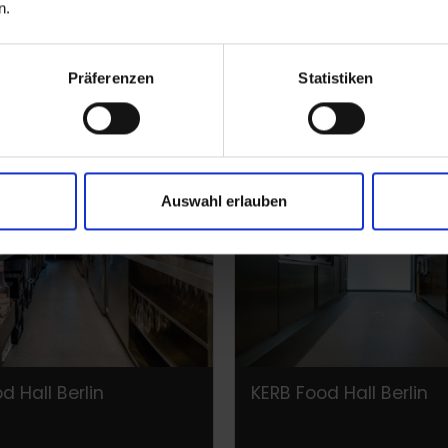
n.
 House, Australien
Marigold House, Austra
Präferenzen
Statistiken
Auswahl erlauben
d Hall Berlin
KERB Food Hall Berlin