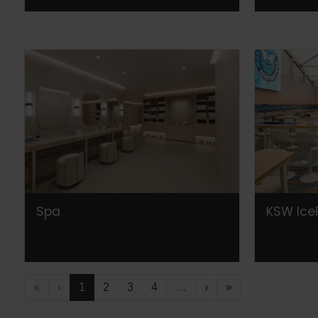
Spa
KSW IceF
«
‹
1
2
3
4
…
›
»