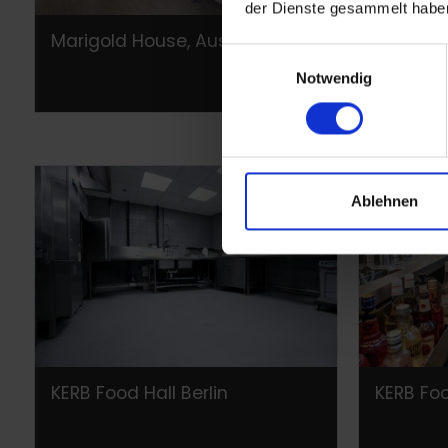
der Dienste gesammelt habe
Marigold House, Australien
Marigold
Einwilligungsauswahl
Notwendig
Ablehnen
KERB Food Hall Berlin
KERB Foo