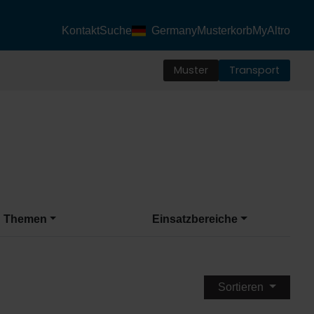
Kontakt
Suche
Germany
Musterkorb
MyAltro
Muster
Transport
Themen
Einsatzbereiche
Sortieren