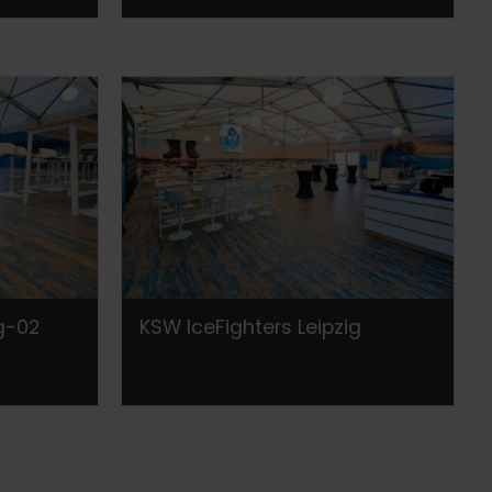
ig-02
KSW IceFighters Leipzig