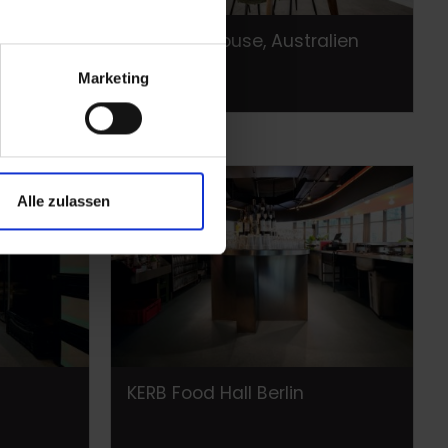
lien
Marigold House, Australien
Marketing
Alle zulassen
KERB Food Hall Berlin