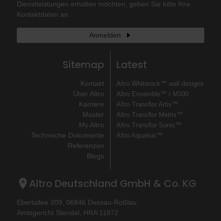
Dienstleistungen erhalten möchten, geben Sie bitte Ihre
Kontaktdaten an.
Anmelden
Sitemap
Latest
Kontakt
Altro Whiterock™ wall designs
Über Altro
Altro Ensemble™ / M500
Karriere
Altro Transflor Artis™
Muster
Altro Transflor Metris™
My Altro
Altro Transflor Sonis™
Technische Dokumente
Altro Aquarius™
Referenzen
Blogs
Altro Deutschland GmbH & Co. KG
Ebertallee 209, 06846 Dessau-Roßlau
Amtsgericht Stendal, HRA 11872