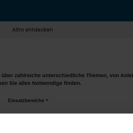
Altro entdecken
s über zahlreiche unterschiedliche Themen, von Anle
nen Sie alles Notwendige finden.
Einsatzbereiche