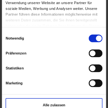
Verwendung unserer Website an unsere Partner für
soziale Medien, Werbung und Analysen weiter. Unsere
Partner führen diese Informationen möglicherweise mit
weiteren Daten zusammen, die Sie ihnen bereitgestellt
haben oder die sie im Rahmen Ihrer Nutzung der Dienste
gesammelt haben.
Einwilligungsauswahl
Notwendig
Altro: Ihre
Altro ohne Klebstoff
Präferenzen
Komplettlösung
zu verlegender
für die Küche
Bodenbelag
Statistiken
Marketing
Alle zulassen