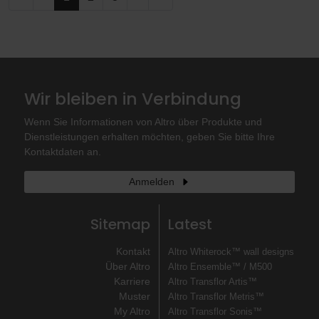
Wir bleiben in Verbindung
Wenn Sie Informationen von Altro über Produkte und
Dienstleistungen erhalten möchten, geben Sie bitte Ihre
Kontaktdaten an.
Anmelden
Sitemap
Latest
Kontakt
Altro Whiterock™ wall designs
Über Altro
Altro Ensemble™ / M500
Karriere
Altro Transflor Artis™
Muster
Altro Transflor Metris™
My Altro
Altro Transflor Sonis™