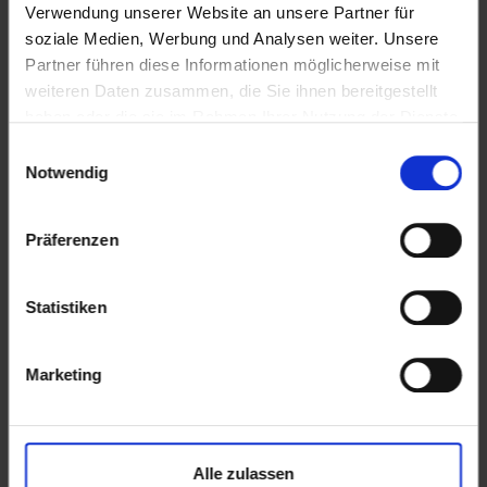
Verwendung unserer Website an unsere Partner für
soziale Medien, Werbung und Analysen weiter. Unsere
Partner führen diese Informationen möglicherweise mit
weiteren Daten zusammen, die Sie ihnen bereitgestellt
haben oder die sie im Rahmen Ihrer Nutzung der Dienste
gesammelt haben.
Einwilligungsauswahl
Notwendig
Altro: Ihre
Altro ohne Klebstoff
Präferenzen
Komplettlösung
zu verlegender
für die Küche
Bodenbelag
Statistiken
Marketing
Alle zulassen