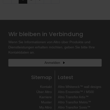
Wir bleiben in Verbindung
Wenn Sie Informationen von Altro über Produkte und
Dienstleistungen erhalten möchten, geben Sie bitte Ihre
Kontaktdaten an.
Anmelden
Sitemap
Latest
Kontakt
Altro Whiterock™ wall designs
Über Altro
Altro Ensemble™ / M500
Karriere
Altro Transflor Artis™
Muster
Altro Transflor Metris™
My Altro
Altro Transflor Sonis™