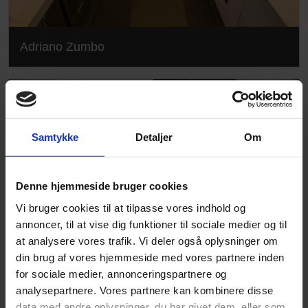
Adriano Zumbo
Samtykke
Detaljer
Om
Denne hjemmeside bruger cookies
Vi bruger cookies til at tilpasse vores indhold og
annoncer, til at vise dig funktioner til sociale medier og til
at analysere vores trafik. Vi deler også oplysninger om
din brug af vores hjemmeside med vores partnere inden
for sociale medier, annonceringspartnere og
analysepartnere. Vores partnere kan kombinere disse
Adriano Zumbo
data med andre oplysninger, du har givet dem, eller som