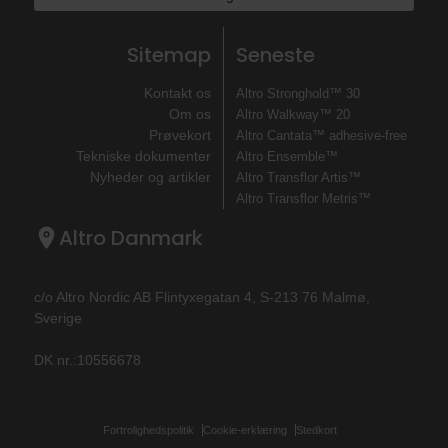
Sitemap
Seneste
Kontakt os
Altro Stronghold™ 30
Om os
Altro Walkway™ 20
Prøvekort
Altro Cantata™ adhesive‐free
Tekniske dokumenter
Altro Ensemble™
Nyheder og artikler
Altro Transflor Artis™
Altro Transflor Metris™
Altro Danmark
c/o Altro Nordic AB Flintyxegatan 4, S-213 76 Malmø,
Sverige
DK nr.:10556678
Fortrolighedspolitik
Cookie-erklæring
Stedkort