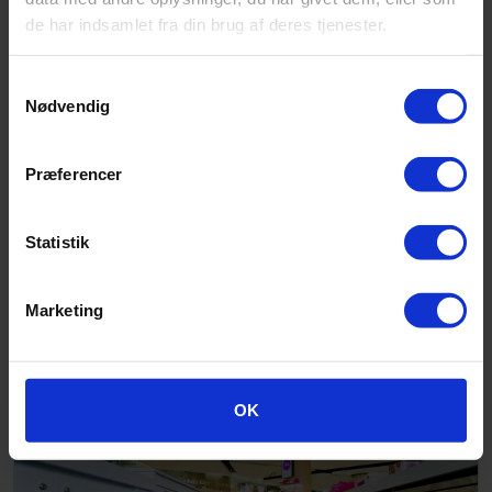
de har indsamlet fra din brug af deres tjenester.
Samtykkevalg
Nødvendig
Præferencer
Statistik
Marketing
Adriano Zumbo
OK