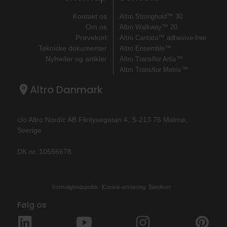
Kontakt os
Altro Stronghold™ 30
Om os
Altro Walkway™ 20
Prøvekort
Altro Cantata™ adhesive‐free
Tekniske dokumenter
Altro Ensemble™
Nyheder og artikler
Altro Transflor Artis™
Altro Transflor Metris™
Altro Danmark
c/o Altro Nordic AB Flintyxegatan 4, S-213 76 Malmø,
Sverige
DK nr.:10556678
Fortrolighedspolitik
Cookie-erklæring
Stedkort
Følg os