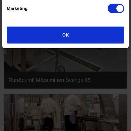
Marketing
OK
Run&ouml; M&ouml;ten Sverige 05