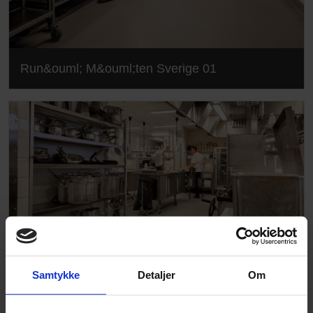
Run&ouml; M&ouml;ten Sverige 01
Samtykke
Detaljer
Om