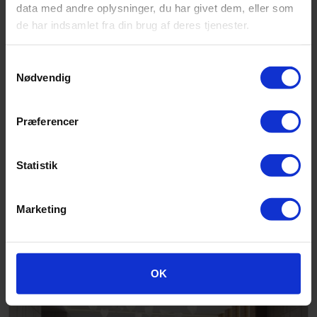
data med andre oplysninger, du har givet dem, eller som
de har indsamlet fra din brug af deres tjenester.
Samtykkevalg
Nødvendig
Præferencer
Statistik
Marketing
Altro Operetta™
OK