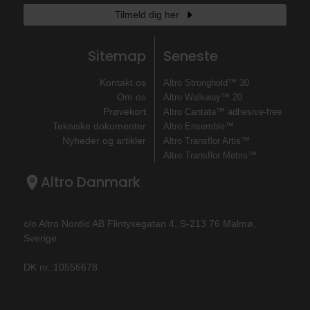
Tilmeld dig her
Sitemap
Seneste
Kontakt os
Altro Stronghold™ 30
Om os
Altro Walkway™ 20
Prøvekort
Altro Cantata™ adhesive‐free
Tekniske dokumenter
Altro Ensemble™
Nyheder og artikler
Altro Transflor Artis™
Altro Transflor Metris™
Altro Danmark
c/o Altro Nordic AB Flintyxegatan 4, S-213 76 Malmø,
Sverige
DK nr.:10556678