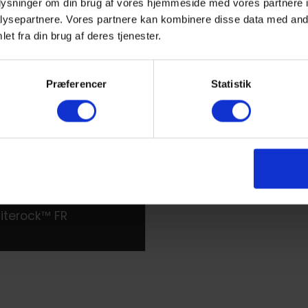
logien, der gør det nemt at rengøre og vedligeholde. Områder h
oplysninger om din brug af vores hjemmeside med vores partnere i
r fra Altro tilbyder samlingsfrie og uigennemtrængelige løsning
ysepartnere. Vores partnere kan kombinere disse data med andr
et fra din brug af deres tjenester.
 fra farve, segment, ydeevne m.m.
Præferencer
Statistik
iterock™ FR