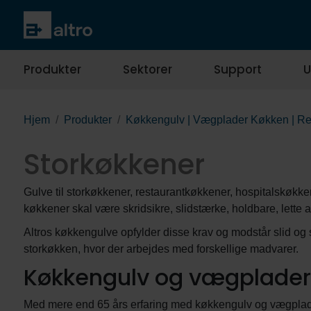
Produkter
Sektorer
Support
U
Hjem
Produkter
Køkkengulv | Vægplader Køkken | Re
Storkøkkener
Gulve til storkøkkener, restaurantkøkkener, hospitalskøkk
køkkener skal være skridsikre, slidstærke, holdbare, lette
Altros køkkengulve opfylder disse krav og modstår slid og s
storkøkken, hvor der arbejdes med forskellige madvarer.
Køkkengulv og vægplader 
Med mere end 65 års erfaring med køkkengulv og vægplader