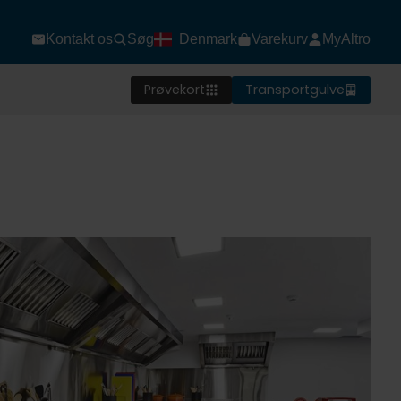
Kontakt os
Søg
Denmark
Varekurv
MyAltro
Prøvekort
Transportgulve