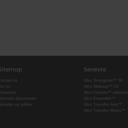
Sitemap
Seneste
Kontakt os
Altro Stronghold™ 30
Om os
Altro Walkway™ 20
Prøvekort
Altro Cantata™ adhesive
Tekniske dokumenter
Altro Ensemble™
Nyheder og artikler
Altro Transflor Artis™
Altro Transflor Metris™