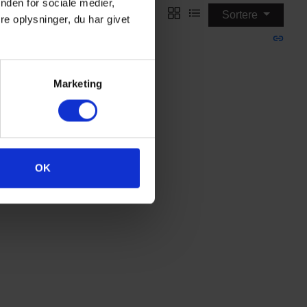
vor der forberedes og laves mad og drikke kan medføre at
nden for sociale medier,
Sortere
er, hvilket betyder, at der ikke er nogle gemmestader for
e oplysninger, du har givet
Marketing
OK