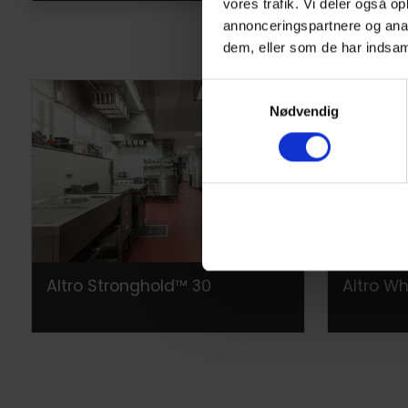
Altro Stronghold 30 er udstyret med Altro Easyclean tekno
vores trafik. Vi deler også 
bakterier gemme sig. Både gulv- og vægbeklædningsprodukte
annonceringspartnere og anal
bakterier, og samtidig er de nemme at rengøre.
dem, eller som de har indsaml
Se vores sortiment nedenfor. Du kan foretage dine valg ud
Samtykkevalg
Nødvendig
Altro Stronghold™ 30
Altro Wh