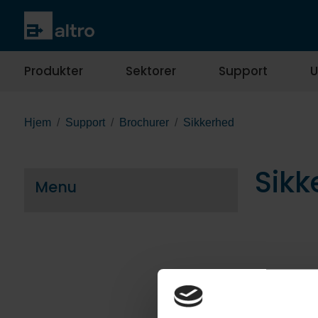
Produkter
Sektorer
Support
U
Hjem
Support
Brochurer
Sikkerhed
Sikk
Menu