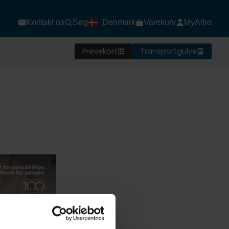
Kontakt os
Søg
Denmark
Varekurv
MyAltro
Prøvekort
Transportgulve