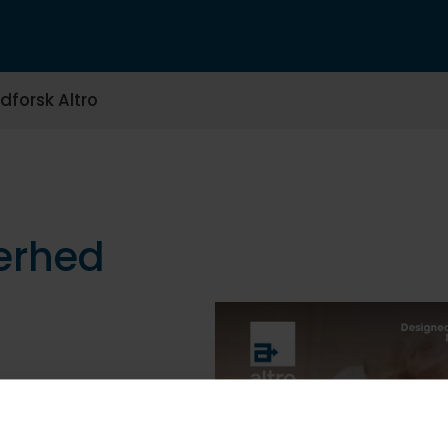
dforsk Altro
erhed