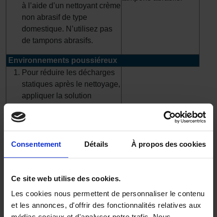
à l’aide d’un nettoyant crème
non abrasif de type
domestique. N’utilisez pas
de tampons abrasifs.
Environnements poussiéreux
Pour réduire les décharges
statiques après le nettoyage,
appliquer la solution
antistatique A809 sur toutes
les surfaces sèches.
Consentement
Détails
À propos des cookies
Le non-respect de la procédure d’entretien
recommandée pour le revêtement des murs Altro PVCu
peut compromettre les performances du produit. Avant
Ce site web utilise des cookies.
d’utiliser tout produit chimique de nettoyage, les
Les cookies nous permettent de personnaliser le contenu
utilisateurs doivent consulter la fiche de données de
et les annonces, d'offrir des fonctionnalités relatives aux
sécurité (FDS) pour obtenir des conseils de sécurité
médias sociaux et d'analyser notre trafic. Nous