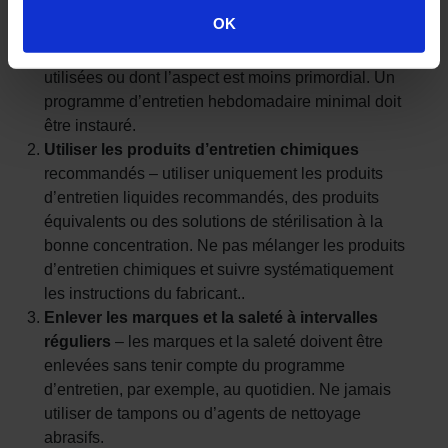
exposées ou les locaux caractérisés par des
OK
exigences d’hygiène rigoureuses doivent être
nettoyés plus souvent que les zones rarement
utilisées ou dont l’aspect est moins primordial. Un
programme d’entretien hebdomadaire minimal doit
être instauré.
Utiliser les produits d’entretien chimiques
recommandés – utiliser uniquement les produits
d’entretien liquides recommandés, des produits
équivalents ou des solutions de stérilisation à la
bonne concentration. Ne pas mélanger les produits
d’entretien chimiques et suivre systématiquement
les instructions du fabricant..
Enlever les marques et la saleté à intervalles
réguliers
– les marques et la saleté doivent être
enlevées sans tenir compte du programme
d’entretien, par exemple, au quotidien. Ne jamais
utiliser de tampons ou d’agents de nettoyage
abrasifs.