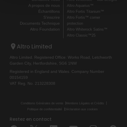
A propos de nous
Altro Aquarius™
Échantillons
Altro Fortis Titanium™
S'inscrire
Altro Fortis™ corner
Documents Technique
protection
Altro Foundation
Altro Whiterock Satins™
Altro Classic™25
Altro Limited
Altro Limited. Registered Office: Works Road, Letchworth
Garden City, Hertfordshire, SG6 1NW
Registered in England and Wales. Company Number
00154159
VAT Reg. No. 213228308
Conditions Générales de vente
Mentions Légales et Crédits
Politique de confidentialité
Déclaration aux cookies
Restez en contact