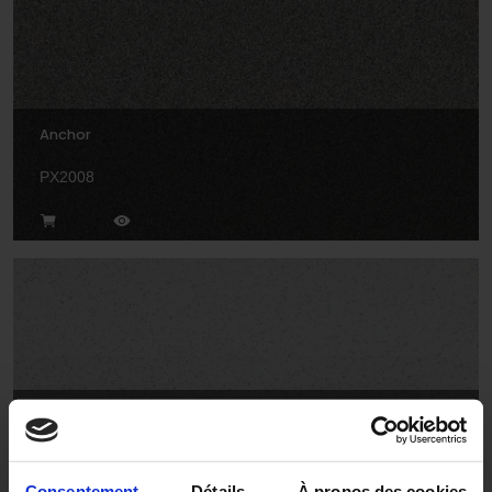
Anchor
PX2008
Cygnet
AQ2004
Consentement
Détails
À propos des cookies