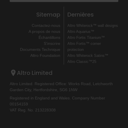
Sitemap
Dernières
Contactez-nous
Altro Whiterock™ wall designs
A propos de nous
Altro Aquarius™
Échantillons
Altro Fortis Titanium™
S'inscrire
Altro Fortis™ corner
Documents Technique
protection
Altro Foundation
Altro Whiterock Satins™
Altro Classic™25
Altro Limited
Altro Limited. Registered Office: Works Road, Letchworth
Garden City, Hertfordshire, SG6 1NW
Registered in England and Wales. Company Number
00154159
VAT Reg. No. 213228308