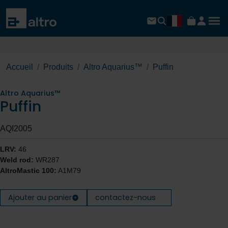
Accueil
Produits
Altro Aquarius™
Puffin
Altro Aquarius™
Puffin
AQI2005
LRV:
46
Weld rod:
WR287
AltroMastic 100:
A1M79
Ajouter au panier
contactez-nous