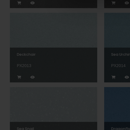
Deckchair
Sea Urchi
PX2013
PX2014
Sea Snail
Dragonfly