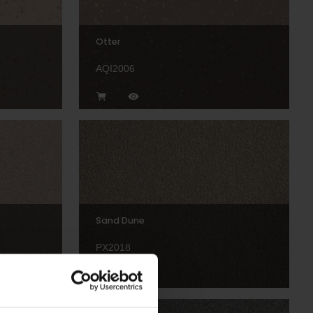
Otter
AQI2006
Sand Dune
PX2018