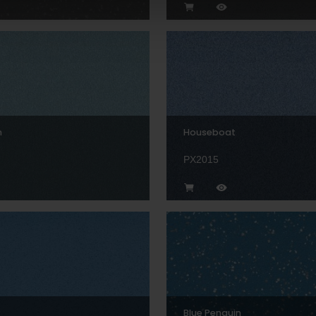
n
Houseboat
PX2015
Blue Penguin