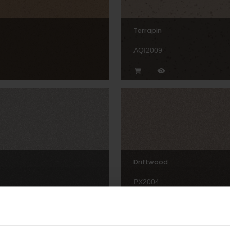
Terrapin
AQI2009
Driftwood
PX2004