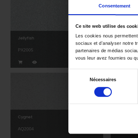
Consentement
Ce site web utilise des cook
Les cookies nous permettent d
Jellyfish
Puffin
sociaux et d'analyser notre t
PX2005
AQI2005
partenaires de médias sociaux
vous leur avez fournies ou qu'
Sélection
Nécessaires
du
consentement
Cygnet
Tern
AQ2004
AQI2008