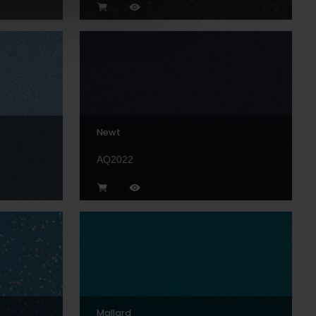
Newt
AQ2022
Mallard