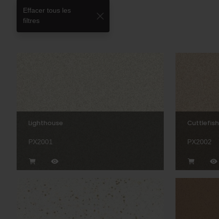
Effacer tous les
filtres
Lighthouse
Cuttlefish
PX2001
PX2002