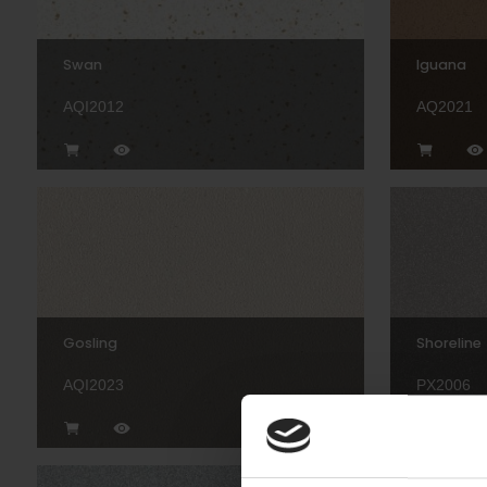
Swan
Iguana
AQI2012
AQ2021
Gosling
Shoreline
AQI2023
PX2006