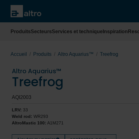
Produits
Secteurs
Services et technique
Inspiration
Res
Accueil
Produits
Altro Aquarius™
Treefrog
Altro Aquarius™
Treefrog
AQI2003
LRV:
33
Weld rod:
WR293
AltroMastic 100:
A1M271