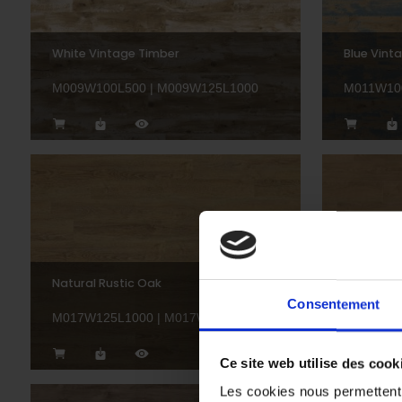
White Vintage Timber
Blue Vint
M009W100L500 | M009W125L1000
M011W10
Natural Rustic Oak
Spanish 
Consentement
M017W125L1000 | M017W200L2000
M045W12
Ce site web utilise des cook
Les cookies nous permettent d