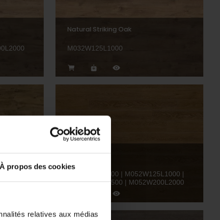
Natural Striking Oak
00L2000
M032W125L1000
Spiced Oak
À propos des cookies
00L2000
M052W100L500 | M052W125L1000 |
M052W166L1500 | M052W200L2000
nnalités relatives aux médias