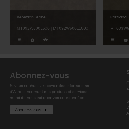
Venetian Stone
Portland 
MT092W500L500 | MT092W500L1000
MT083W5
Abonnez-vous
C
Si vous souhaitez recevoir des informations
A
d’Altro concernant nos produits et services,
É
merci de nous indiquer vos coordonnées.
S
D
Abonnez-vous
A