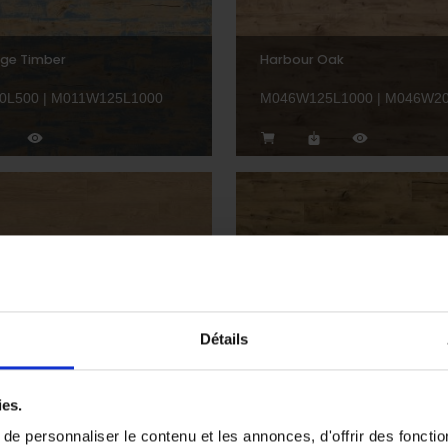
age Timber
Harbour Oak
0L500 | M011W125L1000
M046W125L1000 | M046W2
Oak
Marine Oak
Détails
5L1000
M042W125L1000 | M042W2
ies.
e personnaliser le contenu et les annonces, d'offrir des fonctio