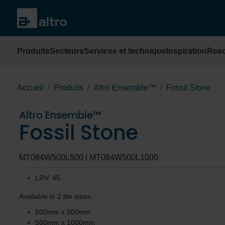
Produits
Secteurs
Services et technique
Inspiration
Res
Accueil
Produits
Altro Ensemble™
Fossil Stone
Altro Ensemble™
Fossil Stone
MT084W500L500 | MT084W500L1000
LRV: 45
Available in 2 tile sizes:
500mm x 500mm
500mm x 1000mm