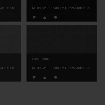
500L1000
MT089W500L500 | MT089W500L1000
Clay Stone
500L1000
MT086W500L500 | MT086W500L1000