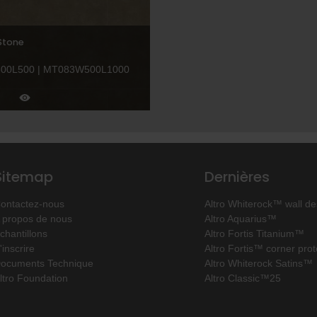
Stone
00L500 | MT083W500L1000
Sitemap
Dernières
ontactez-nous
Altro Whiterock™ wall de
 propos de nous
Altro Aquarius™
chantillons
Altro Fortis Titanium™
'inscrire
Altro Fortis™ corner prot
ocuments Technique
Altro Whiterock Satins™
ltro Foundation
Altro Classic™25