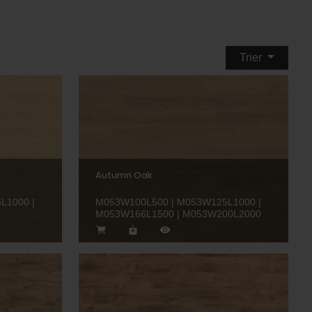
Trier
Autumn Oak
L1000 |
M053W100L500 | M053W125L1000 |
M053W166L1500 | M053W200L2000