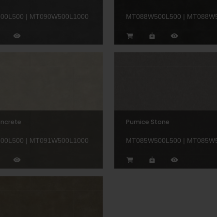
00L500 | MT090W500L1000
MT088W500L500 | MT088W
oncrete
Pumice Stone
00L500 | MT091W500L1000
MT085W500L500 | MT085W