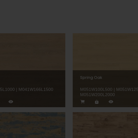
Spring Oak
5L1000 | M041W166L1500
M051W100L500 | M051W125
M051W200L2000