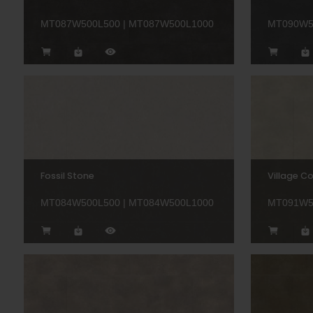
MT087W500L500 | MT087W500L1000
MT090W5
Fossil Stone
Village C
MT084W500L500 | MT084W500L1000
MT091W5