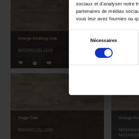
sociaux et d'analyser notre t
partenaires de médias sociaux
vous leur avez fournies ou qu'
Sélection
Greige Striking Oak
River Oak
Nécessaires
du
consentement
M033W125L1000
M047W12
Sage Oak
Greige Ru
M043W125L1000
M034W100
M034W20