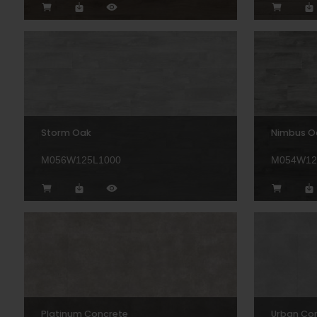
Storm Oak
Nimbus O
M056W125L1000
M054W12
Platinum Concrete
Urban Co