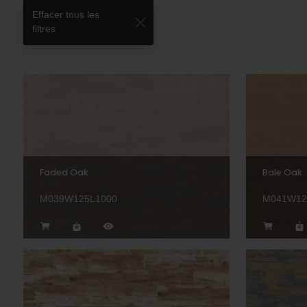
Effacer tous les
filtres
Faded Oak
Bale Oak
M039W125L1000
M041W12