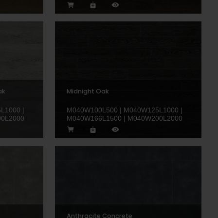
ak
Midnight Oak
L1000 |
M040W100L500 | M040W125L1000 |
00L2000
M040W166L1500 | M040W200L2000
Anthracite Concrete