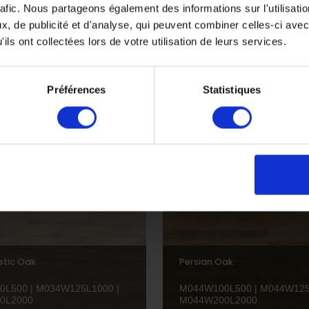
rafic. Nous partageons également des informations sur l'utilisati
, de publicité et d'analyse, qui peuvent combiner celles-ci avec
ils ont collectées lors de votre utilisation de leurs services.
Tobacco Limed Striking Oak
Préférences
Statistiques
5L1000 | M047W200L2000
M008W125L1000
stic Oak
Persian Oak
L500 | M034W125L1000 |
M044W100L500 | M044W125
0L2000
M044W200L2000