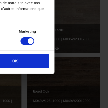
on de notre site avec nos
 d'autres informations que
Smoked Rustic Oak
Marketing
M035W125L1000 | M035W200L2000
OK
Regal Oak
L1000 |
M049W125L1000 | M049W200L2000