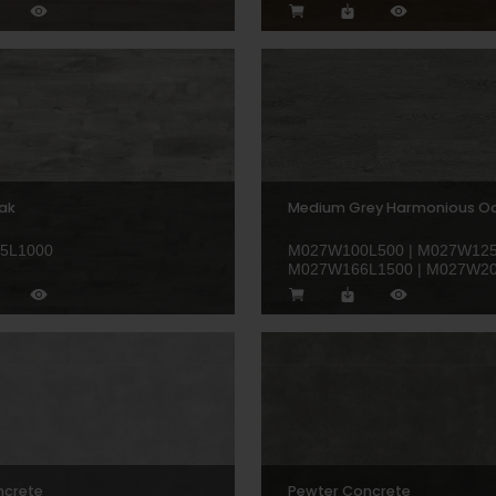
ak
Medium Grey Harmonious O
5L1000
M027W100L500 | M027W125
M027W166L1500 | M027W2
ncrete
Pewter Concrete