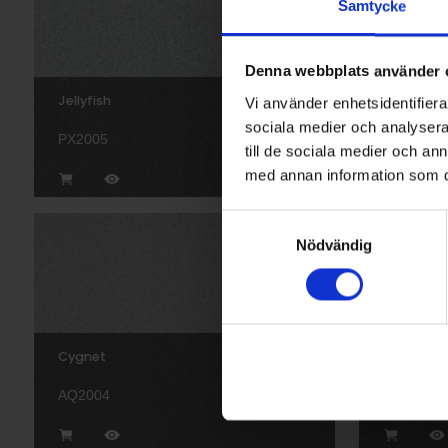
Samtycke
Denna webbplats använder 
Jellyfish
Puffin
Vi använder enhetsidentifierar
sociala medier och analysera 
PX2005
AQI2005
till de sociala medier och a
med annan information som du 
Samtyckesval
Nödvändig
Cygnet
Tern
AQ2004
AQI2008