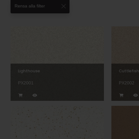
Rensa alla filter
Lighthouse
Cuttlefish
PX2001
PX2002