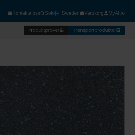
Kontakta oss
Sök
Sweden
Varukorg
MyAltro
Produktprover
Transportprodukter