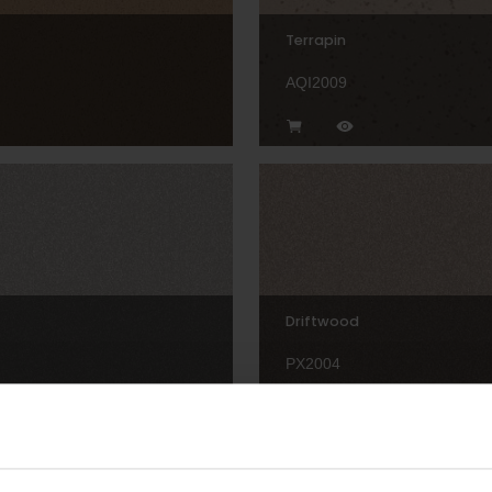
Terrapin
AQI2009
Driftwood
PX2004