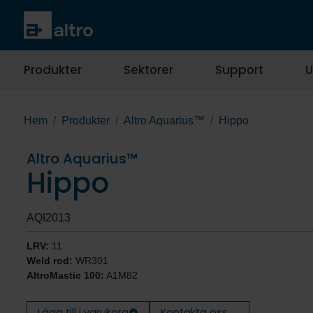
Produkter
Sektorer
Support
U
Hem
Produkter
Altro Aquarius™
Hippo
Altro Aquarius™
Hippo
AQI2013
LRV:
11
Weld rod:
WR301
AltroMastic 100:
A1M82
Lägg till i varukorg
Kontakta oss