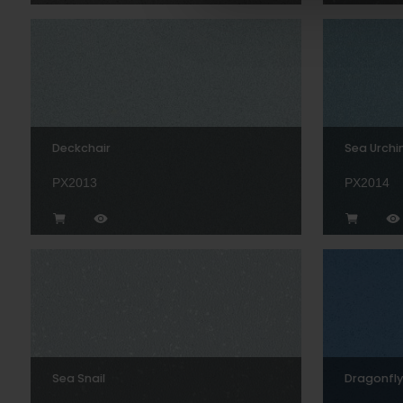
Deckchair
Sea Urchi
PX2013
PX2014
Sea Snail
Dragonfly