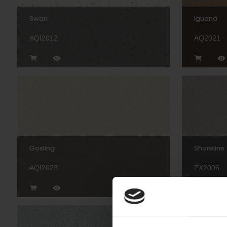
Swan
Iguana
AQI2012
AQ2021
Gosling
Shoreline
AQI2023
PX2006