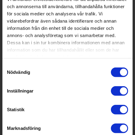
X2546R11
och annonserna till användarna, tillhandahålla funktioner
för sociala medier och analysera vår trafik. Vi
vidarebefordrar även sådana identifierare och annan
information från din enhet till de sociala medier och
annons- och analysföretag som vi samarbetar med.
Dessa kan i sin tur kombinera informationen med annan
information som du har tillhandahållit eller som de har
samlat in när du har använt deras tjänster.
Samtyckesval
Whisper
Nödvändig
X2548R11
Inställningar
Statistik
Marknadsföring