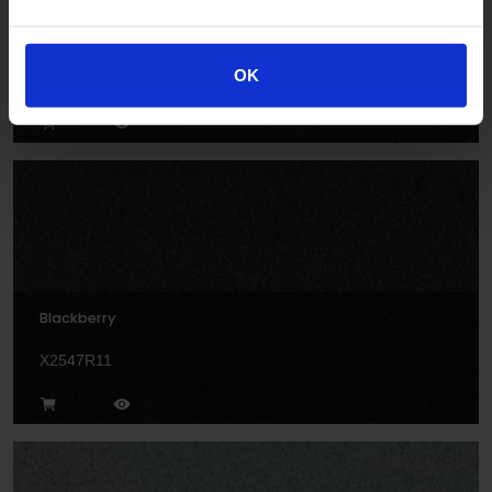
Anvil
OK
X2594R11
Blackberry
X2547R11