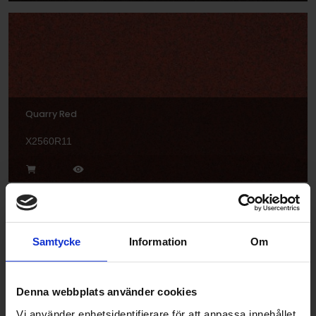
Quarry Red
X2560R11
Samtycke
Information
Om
Denna webbplats använder cookies
Graphite
Vi använder enhetsidentifierare för att anpassa innehållet