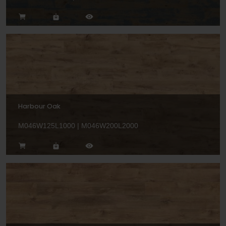
Harbour Oak
M046W125L1000 | M046W200L2000