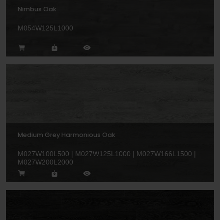
Nimbus Oak
M054W125L1000
Medium Grey Harmonious Oak
M027W100L500 | M027W125L1000 | M027W166L1500 |
M027W200L2000