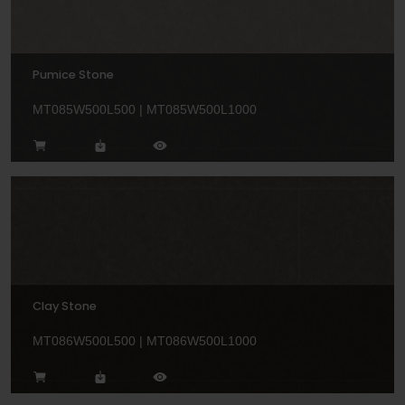
Pumice Stone
MT085W500L500 | MT085W500L1000
Clay Stone
MT086W500L500 | MT086W500L1000