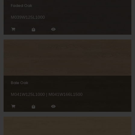
Faded Oak
M039W125L1000
Bale Oak
M041W125L1000 | M041W166L1500