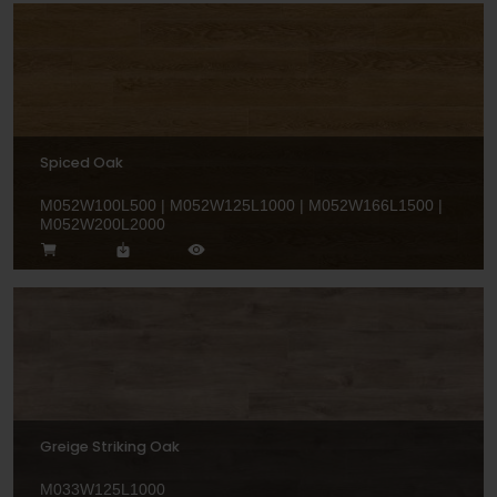
Spiced Oak
M052W100L500 | M052W125L1000 | M052W166L1500 |
M052W200L2000
Greige Striking Oak
M033W125L1000