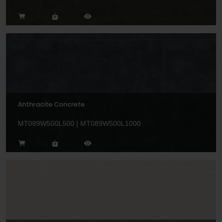
Anthracite Concrete
MT089W500L500 | MT089W500L1000