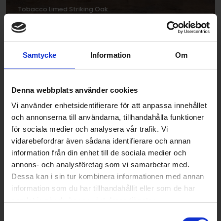
Tobacco Limed Striking Oak
M008W125L1000
Samtycke
Information
Om
Denna webbplats använder cookies
Vi använder enhetsidentifierare för att anpassa innehållet
och annonserna till användarna, tillhandahålla funktioner
för sociala medier och analysera vår trafik. Vi
Smoked Rustic Oak
vidarebefordrar även sådana identifierare och annan
information från din enhet till de sociala medier och
M035W125L1000 | M035W200L2000
annons- och analysföretag som vi samarbetar med.
Dessa kan i sin tur kombinera informationen med annan
information som du har tillhandahållit eller som de har
samlat in när du har använt deras tjänster.
Samtyckesval