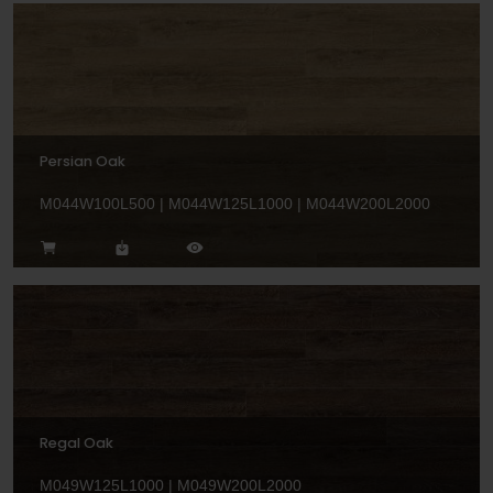
Persian Oak
M044W100L500 | M044W125L1000 | M044W200L2000
Regal Oak
M049W125L1000 | M049W200L2000