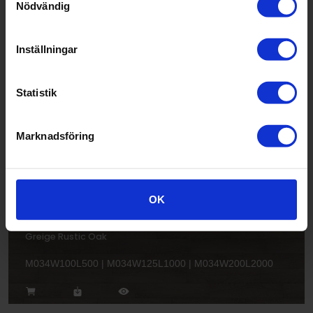
Nödvändig
Inställningar
Sage Oak
M043W125L1000
Statistik
Marknadsföring
OK
Greige Rustic Oak
M034W100L500 | M034W125L1000 | M034W200L2000