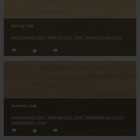
Spring Oak
M051W100L500 | M051W125L1000 | M051W200L2000
Autumn Oak
M053W100L500 | M053W125L1000 | M053W166L1500 |
M053W200L2000