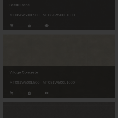
Fossil Stone
MT084W500L500 | MT084W500L1000
Village Concrete
MT091W500L500 | MT091W500L1000