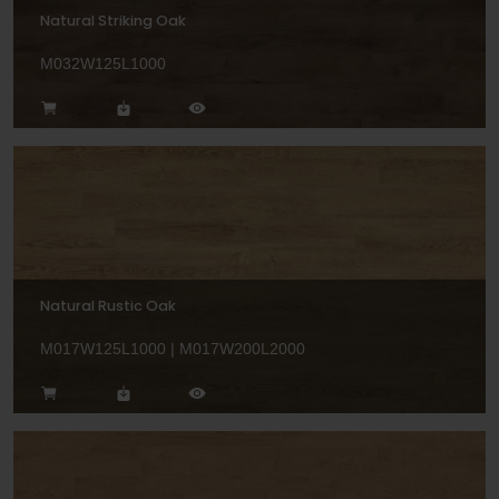
Natural Striking Oak
M032W125L1000
Natural Rustic Oak
M017W125L1000 | M017W200L2000