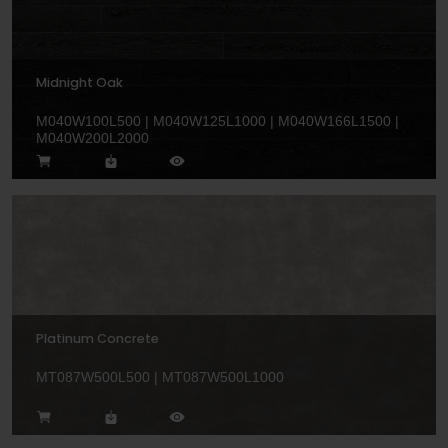
Midnight Oak
M040W100L500 | M040W125L1000 | M040W166L1500 |
M040W200L2000
Platinum Concrete
MT087W500L500 | MT087W500L1000