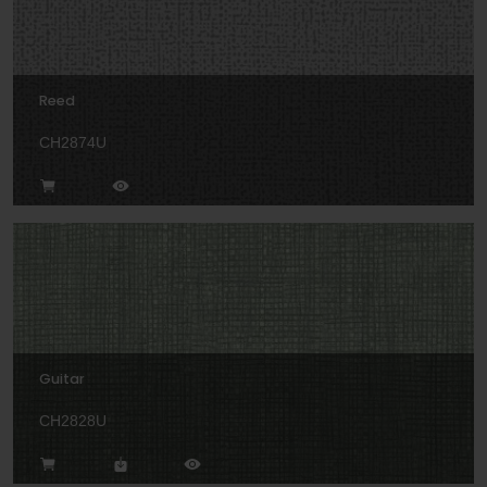
Reed
CH2874U
Guitar
CH2828U