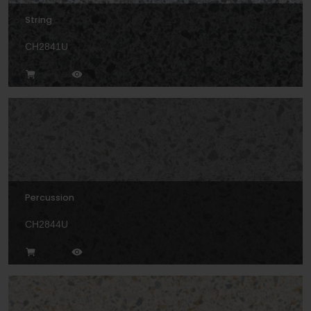
String
CH2841U
Percussion
CH2844U