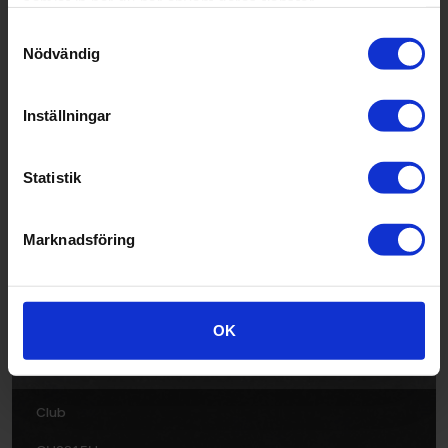
samlat in när du har använt deras tjänster.
Samtyckesval
Nödvändig
Inställningar
Chant
Statistik
CH2814U
Marknadsföring
OK
Club