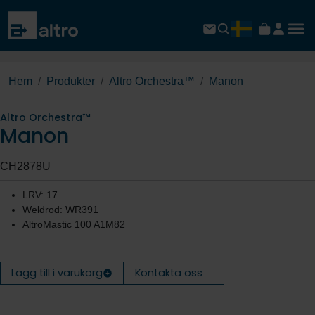
Hem
Produkter
Altro Orchestra™
Manon
Altro Orchestra™
Manon
CH2878U
LRV: 17
Weldrod: WR391
AltroMastic 100 A1M82
Lägg till i varukorg
Kontakta oss