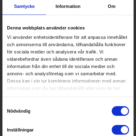
D2501
Samtycke
Information
Om
Denna webbplats använder cookies
Vi använder enhetsidentifierare för att anpassa innehållet
och annonserna till användarna, tillhandahålla funktioner
för sociala medier och analysera vår trafik. Vi
vidarebefordrar även sådana identifierare och annan
information från din enhet till de sociala medier och
Streetlight
annons- och analysföretag som vi samarbetar med.
D2505
Dessa kan i sin tur kombinera informationen med annan
information som du har tillhandahållit eller som de har
samlat in när du har använt deras tjänster.
Samtyckesval
Nödvändig
Inställningar