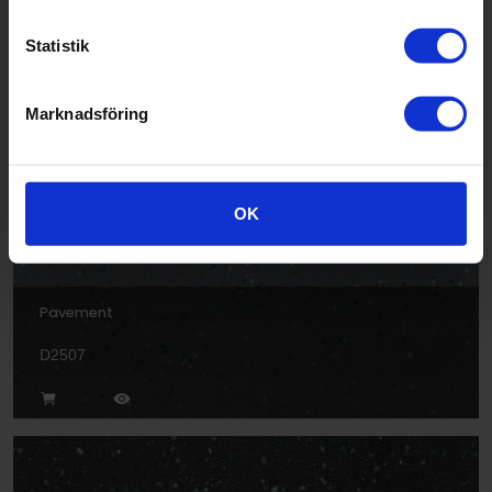
Rock
Statistik
D2504
Marknadsföring
OK
Pavement
D2507