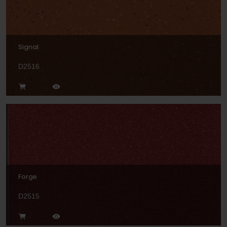
Signal
D2516
Forge
D2515