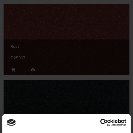
Rust
D25907
Jet