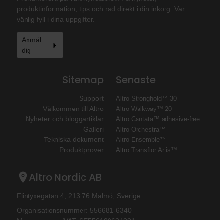
produktinformation, tips och råd direkt i din inkorg. Var
vänlig fyll i dina uppgifter.
Anmäl
dig
Sitemap
Senaste
Support
Altro Stronghold™ 30
Välkommen till Altro
Altro Walkway™ 20
Nyheter och bloggartiklar
Altro Cantata™ adhesive‐free
Galleri
Altro Orchestra™
Tekniska dokument
Altro Ensemble™
Produktprover
Altro Transflor Artis™
Altro Nordic AB
Flintyxegatan 4, 213 76 Malmö, Sverige
Organisationsnummer: 556681-6340