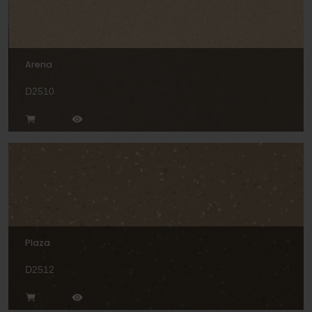
Arena
D2510
Plaza
D2512