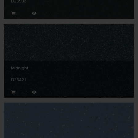
D25903
Midnight
D25421