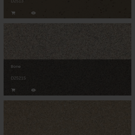
D2513
Bone
D25215