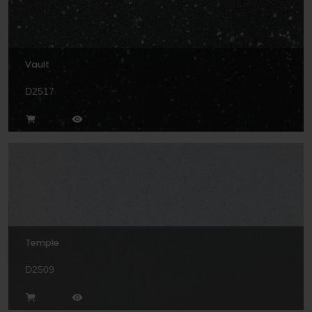
Vault
D2517
Temple
D2509