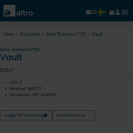
Hem
Produkter
Altro Reliance™25
Vault
Altro Reliance™25
Vault
D2517
LRV: 5
Weldrod: WR277
AltroMastic 100: A1M100
Lägg till i varukorg
Kontakta oss