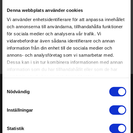
täcker vi dina och dina anställdas behov.
Denna webbplats använder cookies
Vi hjälper och vägleder dig gärna. Bli klokare på säkerhet,
Vi använder enhetsidentifierare för att anpassa innehållet
välbefinnande och hygien i storkök och låt dig inspireras av
och annonserna till användarna, tillhandahålla funktioner
vår hemsida. Altro har ett brett utbud av produkter som
för sociala medier och analysera vår trafik. Vi
passar dina behov.
vidarebefordrar även sådana identifierare och annan
information från din enhet till de sociala medier och
Kommersiella kök
annons- och analysföretag som vi samarbetar med.
Dessa kan i sin tur kombinera informationen med annan
information som du har tillhandahållit eller som de har
samlat in när du har använt deras tjänster.
Samtyckesval
Håll dig uppdaterad!
Nödvändig
Prenumerera på vårt nyhetsbrev. Få nyheter,
produktinformation, tips och råd direkt i din inkorg. Var
Inställningar
vänlig fyll i dina uppgifter.
Anmäl
Statistik
dig