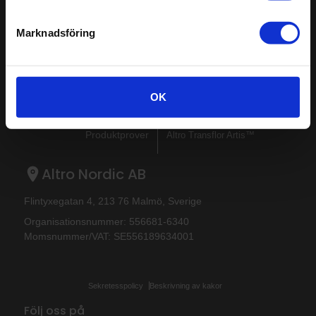
Sitemap
Senaste
Marknadsföring
Support
Altro Stronghold™ 30
Välkommen till Altro
Altro Walkway™ 20
Nyheter och bloggartiklar
Altro Cantata™ adhesive‐free
OK
Galleri
Altro Orchestra™
Tekniska dokument
Altro Ensemble™
Produktprover
Altro Transflor Artis™
Altro Nordic AB
Flintyxegatan 4, 213 76 Malmö, Sverige
Organisationsnummer: 556681-6340
Momsnummer/VAT: SE556189634001
Sekretesspolicy
Beskrivning av kakor
Följ oss på