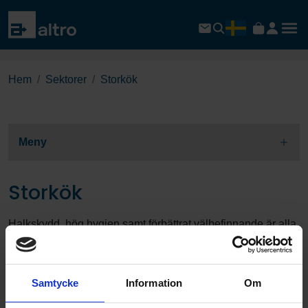
Hem
Sektorer
Storkök
Meny
Storkök
Halkskydd, hög hygien samt förbättrat välbefinnande är alla
viktiga komponenter av Altros specialiserade kökslösningar.
Oavsett om det gäller hållbarhet, enkel rengöring,
Samtycke
Information
Om
förebyggande av halkolyckor, efterlevnad av
industristandarder, bullerreducering eller stöd för trötta fötter