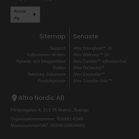
Anmäl
dig
Sitemap
Senaste
Support
Altro Stronghold™ 30
Välkommen till Altro
Altro Walkway™ 20
Nyheter och bloggartiklar
Altro Cantata™ adhesive‐free
Galleri
Altro Orchestra™
Tekniska dokument
Altro Ensemble™
Produktprover
Altro Transflor Artis™
Altro Nordic AB
Flintyxegatan 4, 213 76 Malmö, Sverige
Organisationsnummer: 556681-6340
Momsnummer/VAT: SE556189634001