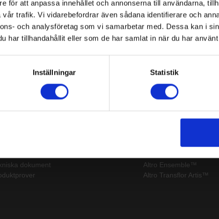
e för att anpassa innehållet och annonserna till användarna, tillh
vår trafik. Vi vidarebefordrar även sådana identifierare och anna
nnons- och analysföretag som vi samarbetar med. Dessa kan i sin
har tillhandahållit eller som de har samlat in när du har använt 
Page:
/
Inställningar
Statistik
itemap
Senaste
pport
Altro Stronghold™ 30
lkommen till Altro
Altro Walkway™ 20
heter och bloggartiklar
Altro Cantata™ adhesive
leri
Altro Orchestra™
kniska dokument
Altro Ensemble™
oduktprover
Altro Transflor Artis™