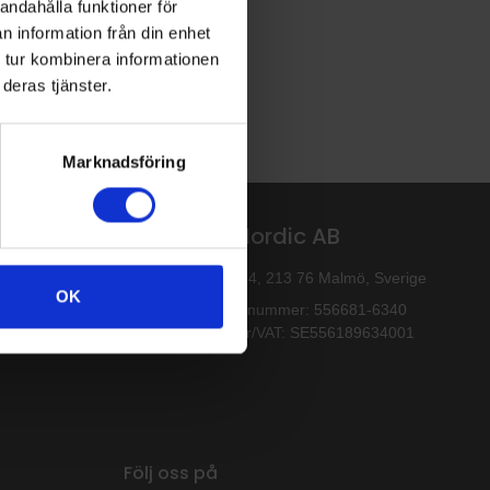
andahålla funktioner för
n information från din enhet
 tur kombinera informationen
deras tjänster.
Marknadsföring
Altro Nordic AB
Flintyxegatan 4, 213 76 Malmö, Sverige
OK
Organisationsnummer: 556681-6340
‐free
Momsnummer/VAT: SE556189634001
Följ oss på