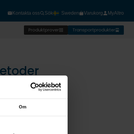
Kontakta oss
Sök
Sweden
Varukorg
MyAltro
Produktprover
Transportprodukter
etoder
Om