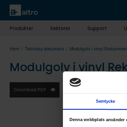
Produkter
Sektorer
Support
U
Hem
Tekniska dokument
Modulgolv i vinyl Rekomme
Modulgolv i vinyl 
Download PDF
Samtycke
Denna webbplats använder 