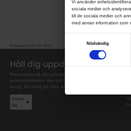
Vi använder enhetsidentifierar
sociala medier och analysera 
till de sociala medier och a
med annan information som du 
Samtyckesval
Nödvändig
Publicerad 01-01-0001
Håll dig uppdaterad!
S
Su
Prenumerera på vårt nyhetsbrev. Få nyheter,
Vä
produktinformation, tips och råd direkt i din
Ny
inkorg. Var vänlig fyll i dina uppgifter.
Gal
Te
Anmäl
Pr
dig