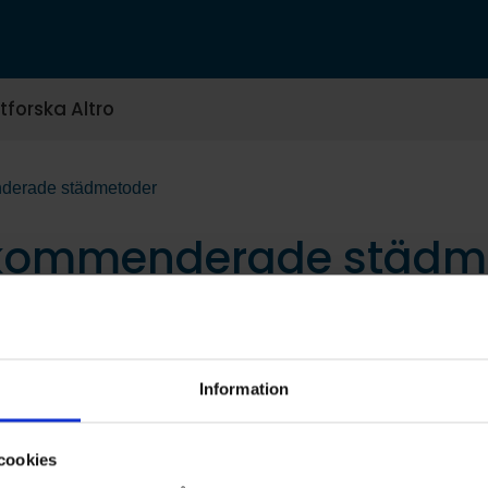
tforska Altro
nderade städmetoder
Rekommenderade städm
Information
cookies