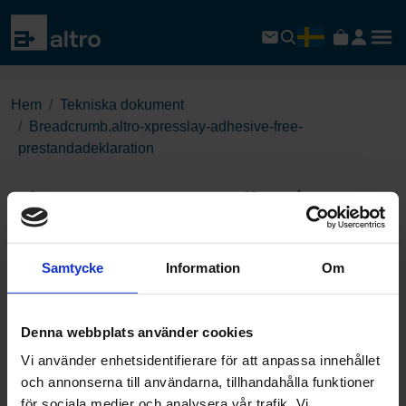
Hem
Tekniska dokument
Breadcrumb.altro-xpresslay-adhesive-free-
prestandadeklaration
Altro XpressLay adhesive-
free Prestandadeklaration
Samtycke
Information
Om
Download PDF
Denna webbplats använder cookies
Page:
Vi använder enhetsidentifierare för att anpassa innehållet
/
och annonserna till användarna, tillhandahålla funktioner
för sociala medier och analysera vår trafik. Vi