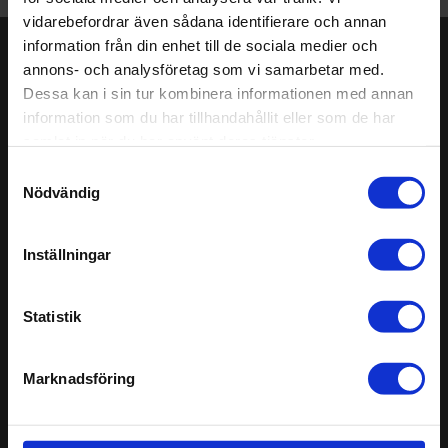
Publicerad 01-01-0001
vidarebefordrar även sådana identifierare och annan
information från din enhet till de sociala medier och
Håll dig uppdaterad!
annons- och analysföretag som vi samarbetar med.
Dessa kan i sin tur kombinera informationen med annan
Prenumerera på vårt nyhetsbrev. Få nyheter,
information som du har tillhandahållit eller som de har
produktinformation, tips och råd direkt i din inkorg. Var
samlat in när du har använt deras tjänster.
vänlig fyll i dina uppgifter.
Samtyckesval
Anmäl
Nödvändig
dig
Inställningar
Sitemap
Senaste
Support
Altro Stronghold™ 30
Statistik
Välkommen till Altro
Altro Walkway™ 20
Nyheter och bloggartiklar
Altro Cantata™ adhesive‐free
Galleri
Altro Orchestra™
Marknadsföring
Tekniska dokument
Altro Ensemble™
Produktprover
Altro Transflor Artis™