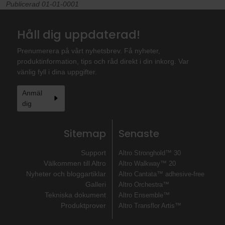
Publicerad 01-01-0001
Håll dig uppdaterad!
Prenumerera på vårt nyhetsbrev. Få nyheter,
produktinformation, tips och råd direkt i din inkorg. Var
vänlig fyll i dina uppgifter.
Anmäl
dig
Sitemap
Senaste
Support
Altro Stronghold™ 30
Välkommen till Altro
Altro Walkway™ 20
Nyheter och bloggartiklar
Altro Cantata™ adhesive‐free
Galleri
Altro Orchestra™
Tekniska dokument
Altro Ensemble™
Produktprover
Altro Transflor Artis™