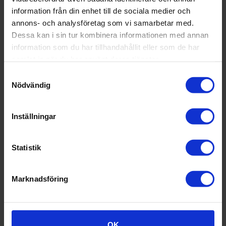
VOC
VOC Emissioner
V
information från din enhet till de sociala medier och
emissions
annons- och analysföretag som vi samarbetar med.
Dessa kan i sin tur kombinera informationen med annan
information som du har tillhandahållit eller som de har
samlat in när du har använt deras tjänster.
Samtyckesval
Nödvändig
Inställningar
*Information sur le niveau
d‘émission de substances
volatiles dans l‘air intérieur,
Statistik
présentant un risque de
toxicité par inhalation, sur
une échelle de classe allant
de A+ (très faibles
Marknadsföring
émissions) à C (fortes
émissions)
Sustainability / Hållbar utveckling /
OK