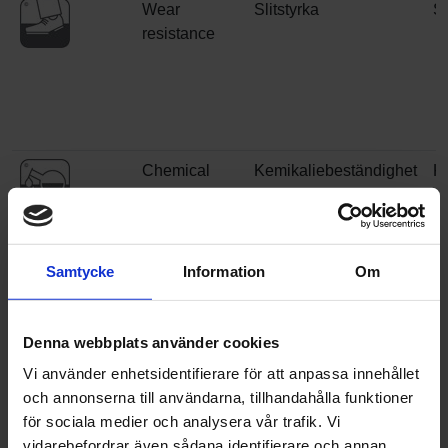
Wear
Slitstyrka
Sl
resistance
Chemical
Kemikaliebeständighet
K
resistance
re
Under floor
Golvvärme
G
heating
Samtycke
Information
Om
Electrical
Elektrisk uppladdning
R
Denna webbplats använder cookies
behaviours
el
Vi använder enhetsidentifierare för att anpassa innehållet
och annonserna till användarna, tillhandahålla funktioner
för sociala medier och analysera vår trafik. Vi
vidarebefordrar även sådana identifierare och annan