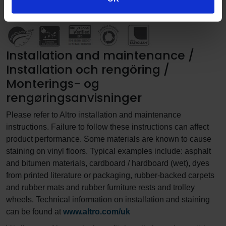
Bæredygtighed
Installation and maintenance /
Installation och rengöring /
Monterings- og
rengøringsanvisninger
Please refer to Altro installation and maintenance
instructions. Failure to follow these instructions can affect
product performance. Some materials are known to cause
staining on vinyl floors. Typical examples include: asphalt
and bitumen materials, cardboard / hardboard (wet), dyes
from printed literature or packaging, rubber-backed carpets
and rubber mats and rubber furniture rests and trolley
wheels. Technical information on installation and staining
can be found at
www.altro.com/uk