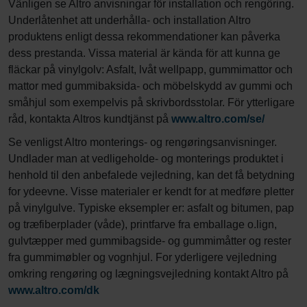
Vänligen se Altro anvisningar för installation och rengöring.
Underlåtenhet att underhålla- och installation Altro
produktens enligt dessa rekommendationer kan påverka
dess prestanda. Vissa material är kända för att kunna ge
fläckar på vinylgolv: Asfalt, lvåt wellpapp, gummimattor och
mattor med gummibaksida- och möbelskydd av gummi och
småhjul som exempelvis på skrivbordsstolar. För ytterligare
råd, kontakta Altros kundtjänst på
www.altro.com/se/
Se venligst Altro monterings- og rengøringsanvisninger.
Undlader man at vedligeholde- og monterings produktet i
henhold til den anbefalede vejledning, kan det få betydning
for ydeevne. Visse materialer er kendt for at medføre pletter
på vinylgulve. Typiske eksempler er: asfalt og bitumen, pap
og træfiberplader (våde), printfarve fra emballage o.lign,
gulvtæpper med gummibagside- og gummimåtter og rester
fra gummimøbler og vognhjul. For yderligere vejledning
omkring rengøring og lægningsvejledning kontakt Altro på
www.altro.com/dk