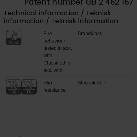
Patent number GB 2 462 167
Technical information / Teknisk
information / Teknisk information
Fire
Brandklass
B
behaviour
tested in acc.
with
Classified in
acc. with
Slip
Stegsäkerhe
S
resistance