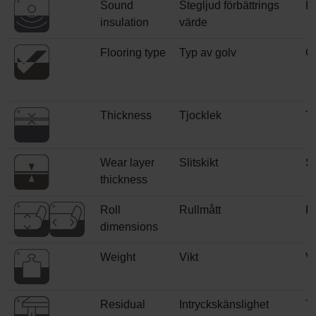
Sound
Stegljud förbättrings
Ly
insulation
värde
Flooring type
Typ av golv
G
Thickness
Tjocklek
T
Wear layer
Slitskikt
Sl
thickness
Roll
Rullmått
R
dimensions
Weight
Vikt
V
Residual
Intryckskänslighet
T