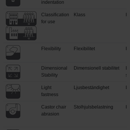
indentation
Classification
Klass
Kl
for use
Flexibility
Flexibilitet
Fl
Dimensional
Dimensionell stabilitet
D
Stability
st
Light
Ljusbeständighet
L
fastness
Castor chair
Stolhjulsbelastning
Ko
abrasion