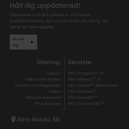
Håll dig uppdaterad!
Prenumerera på vårt nyhetsbrev. Få nyheter,
produktinformation, tips och råd direkt i din inkorg. Var
vänlig fyll i dina uppgifter.
Anmäl
dig
Sitemap
Senaste
Support
Altro Stronghold™ 30
Välkommen till Altro
Altro Walkway™ 20
Nyheter och bloggartiklar
Altro Cantata™ adhesive‐free
Galleri
Altro Orchestra™
Tekniska dokument
Altro Ensemble™
Produktprover
Altro Transflor Artis™
Altro Nordic AB