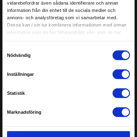
vidarebefordrar även sådana identifierare och annan
information från din enhet till de sociala medier och
Håll dig uppdaterad!
annons- och analysföretag som vi samarbetar med.
Prenumerera på vårt nyhetsbrev. Få nyheter,
Dessa kan i sin tur kombinera informationen med annan
produktinformation, tips och råd direkt i din inkorg. Var
information som du har tillhandahållit eller som de har
vänlig fyll i dina uppgifter.
samlat in när du har använt deras tjänster.
Anmäl
Samtyckesval
Nödvändig
dig
Sitemap
Senaste
Inställningar
Support
Altro Stronghold™ 30
Välkommen till Altro
Altro Walkway™ 20
Statistik
Nyheter och bloggartiklar
Altro Cantata™ adhesive‐free
Galleri
Altro Orchestra™
Tekniska dokument
Altro Ensemble™
Marknadsföring
Produktprover
Altro Transflor Artis™
Altro Nordic AB