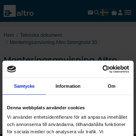
Hem
Tekniska dokument
Monteringsanvisning Altro Stronghold 30
Monteringsanvisning Altro
Stronghold 30
Samtycke
Information
Om
Download PDF
Denna webbplats använder cookies
Page:
Vi använder enhetsidentifierare för att anpassa innehållet
/
och annonserna till användarna, tillhandahålla funktioner
Publicerad 12-03-2026
för sociala medier och analysera vår trafik. Vi